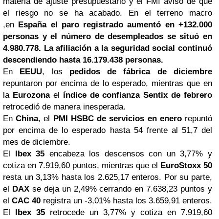
materia de ajuste presupuestario y el FMI avisó de que
el riesgo no se ha acabado.
En el terreno macro
,
en
España
el paro registrado aumentó en +132.000
personas y el número de desempleados se situó en
4.980.778. La afiliación a la seguridad social continuó
descendiendo hasta 16.179.438 personas.
En
EEUU
,
los
pedidos de fábrica de diciembre
repuntaron por encima de lo esperado, mientras que en
la
Eurozona
el
índice de confianza Sentix de febrero
retrocedió de manera inesperada.
En
China
, el
PMI
HSBC
de servicios en enero
repuntó
por encima de lo esperado hasta 54 frente al 51,7 del
mes de diciembre.
E
l
Ibex 35
encabeza los descensos con un 3,77% y
cotiza en 7.919,60 puntos, mientras que el
EuroStoxx 50
resta un 3,13% hasta los 2.625,17 enteros. Por su parte,
el
DAX
se deja un 2,49% cerrando en 7.638,23 puntos y
el
CAC 40
registra un -3,01% hasta los 3.659,91 enteros.
El
Ibex 35
retrocede un 3,77% y cotiza en 7.919,60