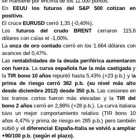
se mantiene por encima de los 11.000 puntos.
En
EE
UU los futuros del S&P 500 cotizan en
positivo.
E
l cruce
EURUSD
cerró 1,35 (-0,40%).
Los
futuros del crudo BRENT
cerraron 115,6
dólares
con caías el -1,00%.
La
onza de oro contado
cerró en los 1.664 dólares
con
avances del 0,47%.
Las
rentabilidades de la deuda periférica aumentaron
con fuerza
. La
curva española fue la más castigada
y
la
TIR
bono
10 años
repuntó hasta 5,43% (+23 p.b.) y l
a
prima de riesgo cerró 382 p.b. (su nivel más alto
desde diciembre 2012) desde 350 p.b.
Las cesiones en
los tramos cortos fueron más elevadas y la
TIR del
bono 2 años
cerró en 2,88% (+28 p.b.). La curva italiana
tuvo un mejor comportamiento relativo (TIR bono 10
años 4,47% y prima de riesgo en 285 p.b.) pero también
subió y e
l diferencial España-Italia se volvió a ampliar
+90/100 p.b. (según el plazo).