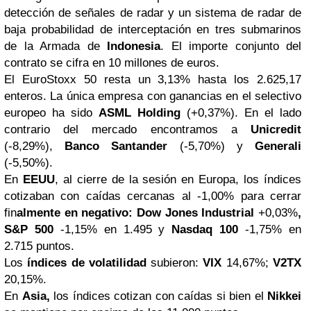
detección de señales de radar y un sistema de radar de
baja probabilidad de interceptación en tres submarinos
de la Armada de
Indonesia
. El importe conjunto del
contrato se cifra en 10 millones de euros.
El EuroStoxx 50 resta un 3,13% hasta los 2.625,17
enteros. La única empresa con ganancias en el selectivo
europeo ha sido
ASML Holding
(+0,37%). En el lado
contrario del mercado encontramos a
Unicredit
(-8,29%),
Banco Santander
(-5,70%) y
Generali
(-5,50%).
En
EEUU
, al cierre de la sesión en Europa, los índices
cotizaban con caídas cercanas al -1,00% para cerrar
fin
almente en negativo: Dow Jones Industrial
+0,03%
,
S&P 500
-1,15% en 1.495 y
Nasdaq 100
-1,75% en
2.715 puntos.
Los
índices de volatilidad
subieron:
VIX
14,67%;
V2TX
20,15%.
En
Asia,
los índices cotizan con caídas si bien el
Nikkei