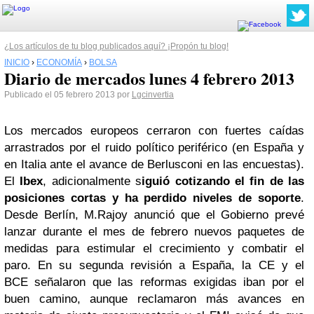
¿Los artículos de tu blog publicados aquí? ¡Propón tu blog!
INICIO
›
ECONOMÍA
›
BOLSA
Diario de mercados lunes 4 febrero 2013
Publicado el 05 febrero 2013 por
Lgcinvertia
Los mercados europeos cerraron con fuertes caídas
arrastrados por el ruido político periférico (en España y
en Italia ante el avance de Berlusconi en las encuestas).
El
Ibex
, adicionalmente s
iguió cotizando el fin de las
posiciones cortas y ha perdido niveles de soporte
.
Desde Berlín,
M.Rajoy
anunció que el Gobierno prevé
lanzar durante el mes de febrero nuevos paquetes de
medidas para estimular el crecimiento y combatir el
paro.
En su segunda revisión a España, la CE y el
BCE
señalaron que las reformas exigidas iban por el
buen camino, aunque reclamaron más avances en