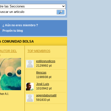
¿ Aún no eres miembro ?
Propón tu blog
A COMUNIDAD BOLSA
 AUTOR DEL
TOP MIEMBROS
A
estilosrusticos
2129992 pt
Illescas
1198938 pt
José Luis
1010942 pt
her A.l.
agendabursatil
591833 pt