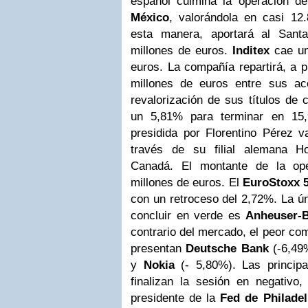
español culmina la operación de 
México
, valorándola en casi 12
esta manera, aportará al Sant
millones de euros.
Inditex
cae u
euros. La compañía repartirá, a p
millones de euros entre sus ac
revalorización de sus títulos de 
un 5,81% para terminar en 15,
presidida por Florentino Pérez v
través de su filial alemana H
Canadá. El montante de la ope
millones de euros.
El
EuroStoxx 
con un retroceso del 2,72%. La ú
concluir en verde es
Anheuser-
contrario del mercado, el peor com
presentan
Deutsche Bank
(-6,49
y
Nokia
(- 5,80%).
Las princip
finalizan la sesión en negativo,
presidente de la
Fed de Philadel