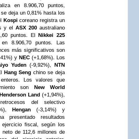
liza en 8.906,70 puntos,
 se deja un 0,81% hasta los
el
Kospi
coreano registra un
os y el
ASX 200
australiano
,60 puntos.
El
Nikkei 225
 en 8.906,70 puntos. Las
ces más significativos son
,41%) y
NEC
(+1,68%). Los
aiyo Yuden
(-9,92%),
NTN
El
Hang Seng
chino se deja
enteros. Los valores que
tamiento son
New World
Henderson Land
(+1,94%),
etrocesos del selectivo
3%),
Hengan
(-3,14%) y
ha presentado resultados
ejercicio fiscal, según los
o neto de 112,6 millones de