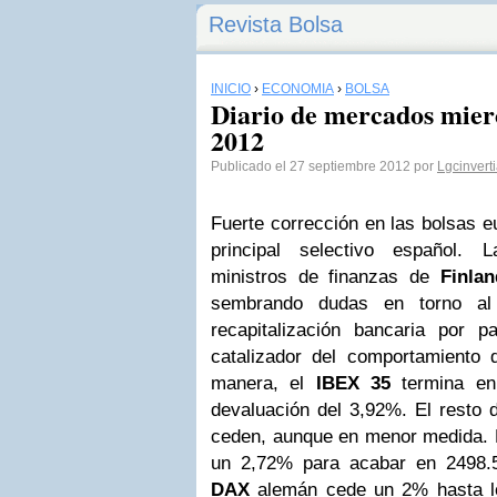
Revista Bolsa
INICIO
›
ECONOMÍA
›
BOLSA
Diario de mercados mier
2012
Publicado el 27 septiembre 2012 por
Lgcinvert
Fuerte corrección en las bolsas 
principal selectivo español. 
ministros de finanzas de
Finlan
sembrando dudas en torno al
recapitalización bancaria por 
catalizador del comportamiento 
manera, el
IBEX 35
termina en
devaluación del 3,92%. El resto 
ceden, aunque en menor medida.
un 2,72% para acabar en 2498.5
DAX
alemán cede un 2% hasta lo