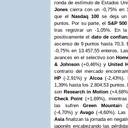
ronda de estímulo de Estados Uni
Jones
cierra con un -0,75% en 1
que el
Nasdaq 100
se deja un 
puntos. Por su parte, el
S&P 500
tras registrar un -1,05%.
En la
positivamente el
dato de confia
ascenso de 9 puntos hasta 70,3.
-0,75% en 13.457,55 enteros. Las
avances en el selectivo son
Home
& Johnson
(+0,46%) y
United H
contrario del mercado encontr
HP
(-2,91%) y
Alcoa
(-2,43%).
1,39% hasta los 2.804,53 puntos. 
son
Research in Motion
(+4,68%
Check Point
(+1,69%), mientra
las sufren
Green
Mountai
n (
(-4,70%) y
Avago
(-4,60%).
Las 
Asia
finalizan la jornada en negati
japonés encabezando las pérdida