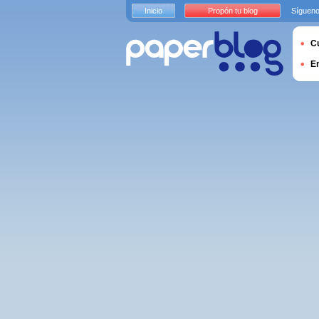
Inicio
Propón tu blog
Sígueno
Cu
E