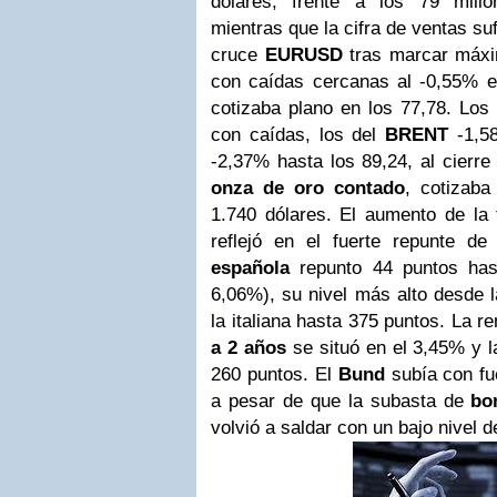
dólares, frente a los 79 millon
mientras que la cifra de ventas su
cruce
EURUSD
tras marcar máxi
con caídas cercanas al -0,55% e
cotizaba plano en los 77,78. Los 
con caídas, los del
BRENT
-1,5
-2,37% hasta los 89,24, al cierre
onza de oro contado
, cotizab
1.740 dólares.
El aumento de la 
reflejó en el fuerte repunte d
española
repunto 44 puntos ha
6,06%), su nivel más alto desde l
la italiana hasta 375 puntos. La re
a 2 años
se situó en el 3,45% y 
260 puntos. El
Bund
subía con f
a pesar de que la subasta de
bo
volvió a saldar con un bajo nivel 