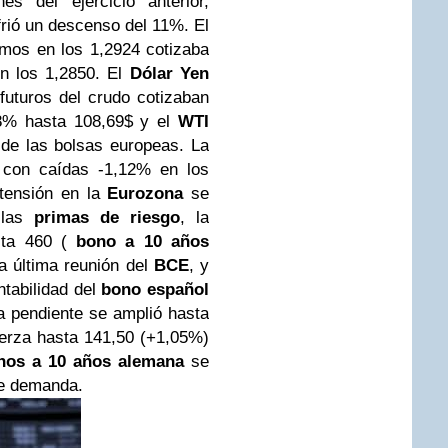
es del ejercicio anterior,
frió un descenso del 11%.
El
mos en los 1,2924 cotizaba
n los 1,2850. El
Dólar Yen
futuros del crudo cotizaban
8% hasta 108,69$ y el
WTI
 de las bolsas europeas. La
a con caídas -1,12% en los
tensión en la
Eurozona
se
e las
primas de riesgo
, la
sta 460 (
bono
a 10 años
a última reunión del
BCE
, y
ntabilidad del
bono español
la pendiente se amplió hasta
uerza hasta 141,50 (+1,05%)
nos a 10 años alemana
se
de demanda.