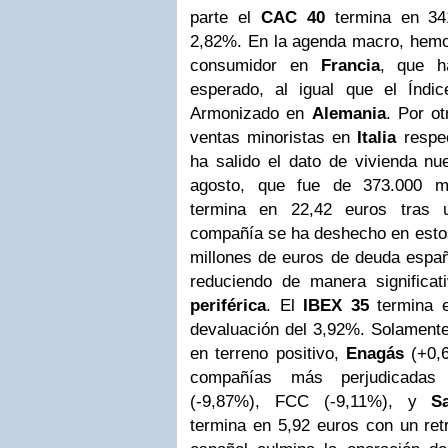
parte el
CAC 40
termina en 341
2,82%.
En la agenda macro, hemo
consumidor en
Francia
, que h
esperado, al igual que el Índ
Armonizado en
Alemania
. Por ot
ventas minoristas en
Italia
respec
ha salido el dato de vivienda n
agosto, que fue de 373.000 mi
termina en 22,42 euros tras 
compañía se ha deshecho en esto
millones de euros de deuda espa
reduciendo de manera significa
periférica
.
El
IBEX 35
termina e
devaluación del 3,92%. Solamente 
en terreno positivo,
Enagás
(+0,6
compañías más perjudicada
(-9,87%), FCC (-9,11%), y
S
termina en 5,92 euros con un ret