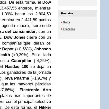
dos. De esta forma, el
Dow
3.457,55 enteros, mientras
1,39% hasta los 2.804,53
Revistas
termina en 1.441,59 puntos
Bolsa
 agenda macro, sorprende
Economía
nza del consumidor
, con un
El
Dow Jones
cierra con un
 compañías que lideran los
 Depot
(+0,56%),
Johnson
ealth
(+0,39%). En el lado
amos a
Caterpillar
(-4,25%),
El
Nasdaq 100
se deja un
Los ganadores de la jornada
),
Teva Pharma
(+1,91%) y
s que las mayores pérdidas
-7,66%),
Electronic Arts
plazas más importantes de
vo, con el principal selectivo
s. De esta forma, el
Nikkei