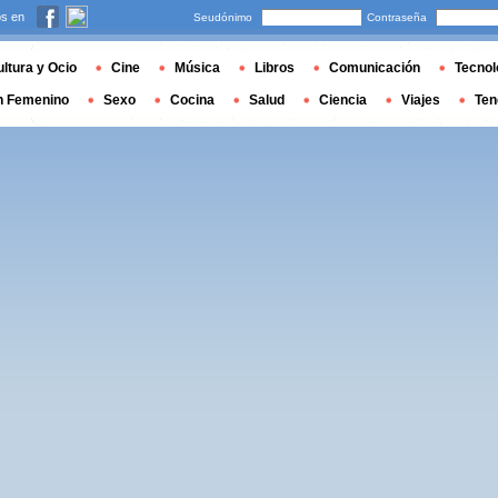
s en
Seudónimo
Contraseña
ltura y Ocio
Cine
Música
Libros
Comunicación
Tecnol
n Femenino
Sexo
Cocina
Salud
Ciencia
Viajes
Ten