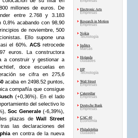
colocación de su filial en
Empresas
.800 millones de euros. De
Electronic Arts
Empresas
ander entre 2.768 y 3.183
Research in Motion
n 0,8% acabando con 98,90
Empresas
rincipios de noviembre, 500
Nokia
cionistas. Ello supone una
Tecnología
casi el 60%.
ACS
retrocede
Inditex
Marcas
97 euros. La constructora
Holanda
a a construir y gestionar a
ciudades
ochtief, doce escuelas en
HP
Tecnología
ración se cifra en 275,6
Wall Street
50
acaba en 2498.52 puntos,
Empresas
nica compañía que consigue
Caterpillar
Busch
(+0,36%). En el lado
Empresas
portamiento del selectivo lo
Deutsche Bank
Empresas
%),
Soc Generale
(-6,39%),
CAC 40
ales plazas de
Wall Street
Economía
 tras las declaraciones del
Philadelphia
phia
en contra de la nueva
ciudades