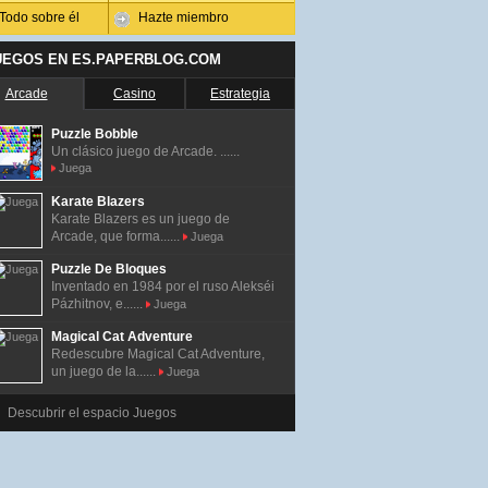
Todo sobre él
Hazte miembro
UEGOS EN ES.PAPERBLOG.COM
Arcade
Casino
Estrategia
Puzzle Bobble
Un clásico juego de Arcade. ......
Juega
Karate Blazers
Karate Blazers es un juego de
Arcade, que forma......
Juega
Puzzle De Bloques
Inventado en 1984 por el ruso Alekséi
Pázhitnov, e......
Juega
Magical Cat Adventure
Redescubre Magical Cat Adventure,
un juego de la......
Juega
Descubrir el espacio Juegos