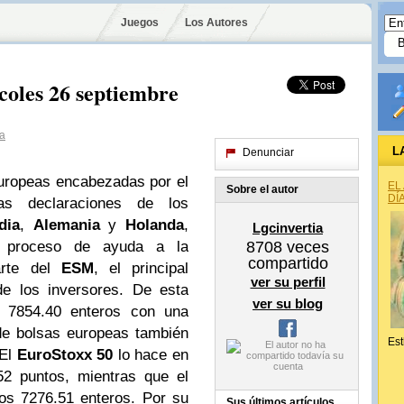
Juegos
Los Autores
coles 26 septiembre
ia
L
Denunciar
europeas encabezadas por el
EL
Sobre el autor
DÍ
Las declaraciones de los
dia
,
Alemania
y
Holanda
,
Lgcinvertia
 proceso de ayuda a la
8708
veces
compartido
parte del
ESM
, el principal
ver su perfil
de los inversores.
De esta
ver su blog
 7854.40 enteros con una
de bolsas europeas también
Est
 El
EuroStoxx 50
lo hace en
2 puntos, mientras que el
s 7276.51 enteros. Por su
Sus últimos artículos