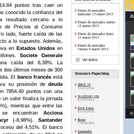
4.84 puntos tras caer un
Diario de mercados
s conocido la confianza del
miercoles 13 marzo 2013
J
a resultado cercano a lo
Diario de mercados martes
12 marzo 2013
ice de Precios al Consumo
ro lado, fuerte caída de las
Diario de mercados lunes
11 marzo 2013
to a lo supuesto. Además,
Diario de mercados
ueva en
Estados Unidos
en
viernes 8 marzo 2013
llones.
Societe Generale
Ver todos
una caída del 6,39%. La
s dos últimos meses de 300
Dossiers Paperblog
ñola. El
banco francés
está
tiva su posesión de
deuda
IBEX 35
Economía
n 7854.40 puntos con una
NASDAQ 100
un valor finaliza la jornada
Economía
%), mientras que entre las
Dow Jones
Economía
s se encuentran
Acciona
Bono
acyr
(-8,98%).
Santander
Cantantes
roceso del 4,51%. El banco
Santander