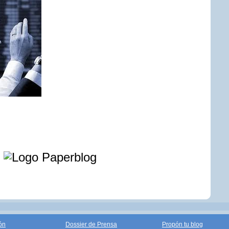
e
ón
Dossier de Prensa
Propón tu blog