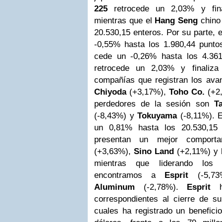
225
retrocede un 2,03% y fina
mientras que el
Hang
Seng
chino
20.530,15 enteros. Por su parte, 
-0,55% hasta los 1.980,44 punt
cede un -0,26% hasta los 4.361
retrocede un 2,03% y finaliza
compañías que registran los avan
Chiyoda
(+3,17%),
Toho Co.
(+2
perdedores de la sesión son
T
(-8,43%) y
Tokuyama
(-8,11%).
un 0,81% hasta los 20.530,15 
presentan un mejor compor
(+3,63%),
Sino Land
(+2,11%) y
mientras que liderando los r
encontramos a
Esprit
(-5,7
Aluminum
(-2,78%).
Esprit
correspondientes al cierre de su 
cuales ha registrado un benefici