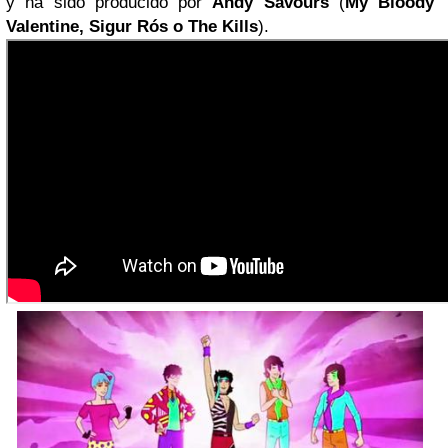
y
ha sido producido por
Andy Savours
(
My Bloody
Valentine, Sigur Rós o The Kills
).