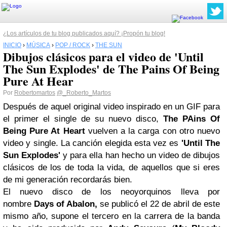
¿Los artículos de tu blog publicados aquí? ¡Propón tu blog!
INICIO
›
MÚSICA
›
POP / ROCK
›
THE SUN
Dibujos clásicos para el video de 'Until
The Sun Explodes' de The Pains Of Being
Pure At Hear
Por
Robertomartos
@_Roberto_Martos
Después de aquel original video inspirado en un GIF para
el primer el single de su nuevo disco,
The PAins Of
Being Pure At Heart
vuelven a la carga con otro nuevo
video y single. La canción elegida esta vez es
'Until
The
Sun
Explodes'
y para ella han hecho un video de dibujos
clásicos de los de toda la vida, de aquellos que si eres
de mi generación recordarás bien.
El nuevo disco de los neoyorquinos lleva por
nombre
Days of Abalon,
se publicó el 22 de abril de este
mismo año, supone
el tercero en la carrera de la banda