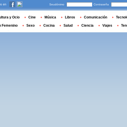
s en
Seudónimo
Contraseña
ltura y Ocio
Cine
Música
Libros
Comunicación
Tecnol
n Femenino
Sexo
Cocina
Salud
Ciencia
Viajes
Ten