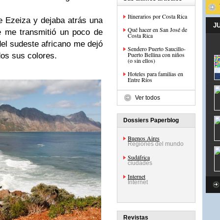
Itinerarios por Costa Rica
e Ezeiza y dejaba atrás una
J
Qué hacer en San José de
e me transmitió un poco de
Costa Rica
 del sudeste africano me dejó
Sendero Puerto Saucillo-
Puerto Bellina con niños
odos sus colores.
(o sin ellos)
Hoteles para familias en
Entre Ríos
Ver todos
Dossiers Paperblog
Buenos Aires
Regiones del mundo
Sudáfrica
ciudades
Internet
Internet
Revistas