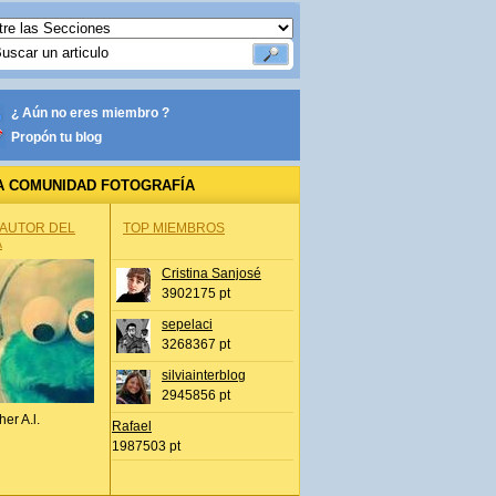
¿ Aún no eres miembro ?
Propón tu blog
A COMUNIDAD FOTOGRAFÍA
 AUTOR DEL
TOP MIEMBROS
A
Cristina Sanjosé
3902175 pt
sepelaci
3268367 pt
silviainterblog
2945856 pt
her A.l.
Rafael
1987503 pt