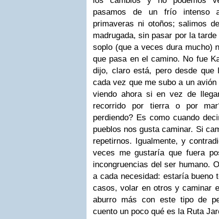
los cambios y no podemos ver 
pasamos de un frío intenso a
primaveras ni otoños; salimos 
madrugada, sin pasar por la tarde
soplo (que a veces dura mucho) n
que pasa en el camino. No fue Ka
dijo, claro está, pero desde que 
cada vez que me subo a un avión 
viendo ahora si en vez de llega
recorrido por tierra o por m
perdiendo? Es como cuando deci
pueblos nos gusta caminar. Si ca
repetirnos. Igualmente, y contrad
veces me gustaría que fuera posi
incongruencias del ser humano. O,
a cada necesidad: estaría bueno t
casos, volar en otros y caminar e
aburro más con este tipo de pe
cuento un poco qué es la Ruta Jar