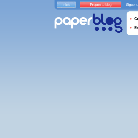
Inicio
Propón tu blog
Sígueno
Cu
E