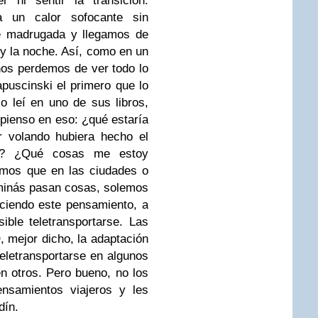
ni sentir la transición:
 un calor sofocante sin
de madrugada y llegamos de
 y la noche. Así, como en un
os perdemos de ver todo lo
puscinski el primero que lo
lo leí en uno de sus libros,
pienso en eso: ¿qué estaría
r volando hubiera hecho el
ar? ¿Qué cosas me estoy
mos que en las ciudades o
minás pasan cosas, solemos
iciendo este pensamiento, a
ble teletransportarse. Las
 mejor dicho, la adaptación
eletransportarse en algunos
n otros. Pero bueno, no los
nsamientos viajeros y les
dín.