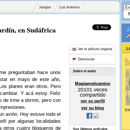
Juegos
Los Autores
ardín, en Sudáfrica
L
Ver el artículo original
Denunciar
EL
DÍ
Sobre el autor
i me preguntaban hace unos
tar en mayo de este año,
Magiaenelcamino
Los planes eran otros. Pero
20101
veces
cambiar. Y acá estoy. Feliz
compartido
o de irme a dormir, pero con
ver su perfil
impresiones.
ver su blog
Est
 un avión. Hoy estuve todo el
fi por algunas localidades
a otros cuatro blogueros de
Sus últimos artículos