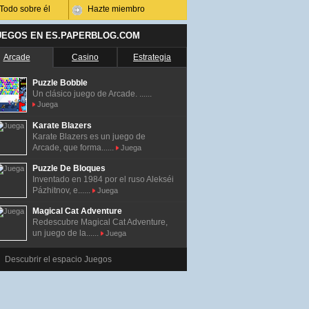
Todo sobre él
Hazte miembro
UEGOS EN ES.PAPERBLOG.COM
Arcade
Casino
Estrategia
Puzzle Bobble
Un clásico juego de Arcade. ......
Juega
Karate Blazers
Karate Blazers es un juego de
Arcade, que forma......
Juega
Puzzle De Bloques
Inventado en 1984 por el ruso Alekséi
Pázhitnov, e......
Juega
Magical Cat Adventure
Redescubre Magical Cat Adventure,
un juego de la......
Juega
Descubrir el espacio Juegos