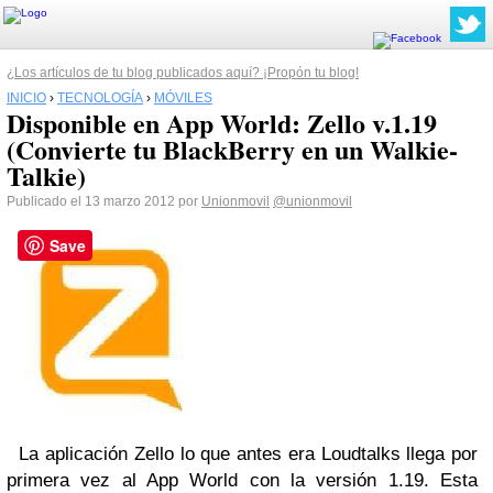
¿Los artículos de tu blog publicados aquí? ¡Propón tu blog!
INICIO
›
TECNOLOGÍA
›
MÓVILES
Disponible en App World: Zello v.1.19
(Convierte tu BlackBerry en un Walkie-
Talkie)
Publicado el 13 marzo 2012 por
Unionmovil
@unionmovil
Save
La aplicación Zello lo que antes era Loudtalks llega por
primera vez al App World con la versión 1.19. Esta