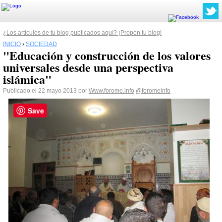
¿Los artículos de tu blog publicados aquí? ¡Propón tu blog!
INICIO
›
SOCIEDAD
"Educación y construcción de los valores
universales desde una perspectiva
islámica"
Publicado el 22 mayo 2013 por
Www.forome.info
@foromeinfo
Save