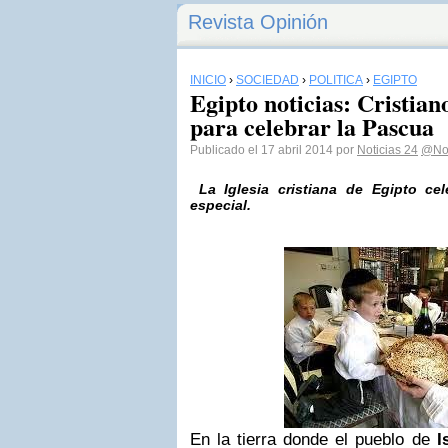
Revista Opinión
INICIO
›
SOCIEDAD
›
POLÍTICA
›
EGIPTO
Egipto noticias: Cristian
para celebrar la Pascua
Publicado el 17 abril 2014 por
Noticias 24
@Not
La Iglesia cristiana de
Egipto
cel
especial.
En la tierra donde el pueblo de
I