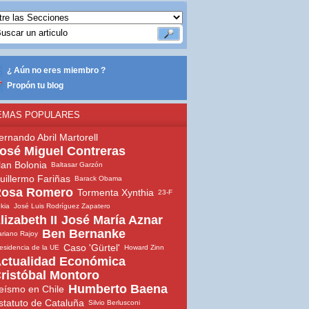
¿ Aún no eres miembro ?
Propón tu blog
EMAS POPULARES
ernando Abril Martorell
osé Miguel Contreras
lan Bolonia
Baltasar Garzón
uillermo Fariñas
Barack Obama
osa Romero
Tormenta Xynthia
23-F
ekia
José Luis Rodríguez Zapatero
lizabeth II
José María Aznar
Ben Bernanke
riano Rajoy
Caso 'Gürtel'
esidencia de la UE
Howard Zinn
ctualidad Económica
ristóbal Montoro
Humberto Baena
eísmo en Chile
statuto de Cataluña
Silvio Berlusconi