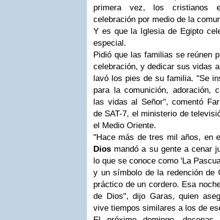
primera vez, los cristianos
celebración por medio de la comun
Y es que la Iglesia de Egipto cel
especial.
Pidió que las familias se reúnen 
celebración, y dedicar sus vidas a
lavó los pies de su familia. "Se in
para la comunición, adoración, c
las vidas al Señor", comentó Fari
de SAT-7, el ministerio de televisi
el Medio Oriente.
"Hace más de tres mil años, en e
Dios
mandó a su gente a cenar ju
lo que se conoce como 'La Pascua
y un símbolo de la redención de Cr
práctico de un cordero. Esa noche 
de Dios", dijo Garas, quien aseg
vive tiempos similares a los de e
El próximo domingo, decenas 