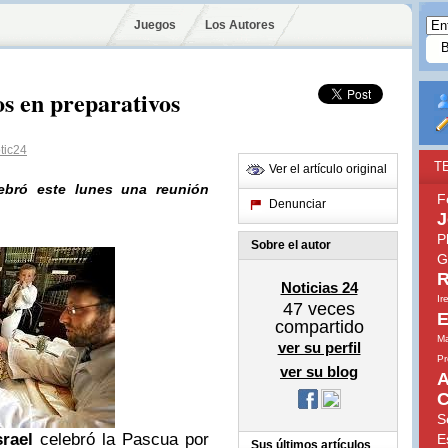
Juegos
Los Autores
os en preparativos
ic24
T
Ver el artículo original
ebró este lunes una reunión
F
Denunciar
J
P
Sobre el autor
G
R
Noticias 24
Ir
47
veces
E
compartido
Ma
ver su perfil
Pr
ver su blog
A
C
S
srael
celebró la Pascua por
E
Sus últimos artículos