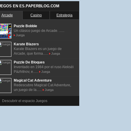
UEGOS EN ES.PAPERBLOG.COM
Arcade
Casino
Estrategia
Puzzle Bobble
Un clásico juego de Arcade. ......
Juega
Karate Blazers
Karate Blazers es un juego de
Arcade, que forma......
Juega
Puzzle De Bloques
Inventado en 1984 por el ruso Alekséi
Pázhitnov, e......
Juega
Magical Cat Adventure
Redescubre Magical Cat Adventure,
un juego de la......
Juega
Descubrir el espacio Juegos