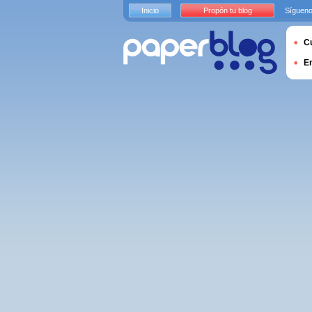
Inicio
Propón tu blog
Sígueno
Cu
E