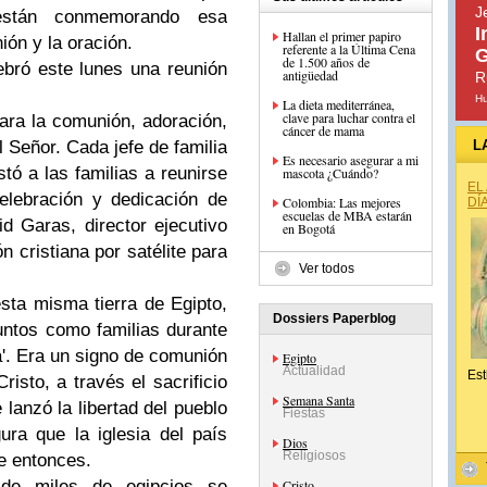
J
 están conmemorando esa
I
Hallan el primer papiro
ión y la oración.
referente a la Última Cena
G
de 1.500 años de
ebró este lunes una reunión
antigüedad
R
H
La dieta mediterránea,
clave para luchar contra el
para la comunión, adoración,
cáncer de mama
l Señor. Cada jefe de familia
L
Es necesario asegurar a mi
stó a las familias a reunirse
mascota ¿Cuándo?
EL
elebración y dedicación de
Colombia: Las mejores
DÍ
escuelas de MBA estarán
d Garas, director ejecutivo
en Bogotá
ón cristiana por satélite para
Ver todos
sta misma tierra de Egipto,
Dossiers Paperblog
ntos como familias durante
'. Era un signo de comunión
Egipto
Actualidad
Est
isto, a través el sacrificio
Semana Santa
lanzó la libertad del pueblo
Fiestas
ura que la iglesia del país
Dios
Religiosos
se entonces.
de miles de egipcios se
Cristo