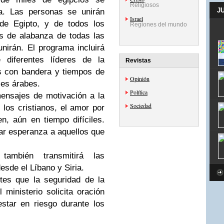
Religiosos
J
ua. Las personas se unirán
Israel
de Egipto, y de todos los
Regiones del mundo
s de alabanza de todas las
nirán. El programa incluirá
 diferentes líderes de la
Revistas
es con bandera y tiempos de
Opinión
ses árabes.
Política
ensajes de motivación a la
Sociedad
 los cristianos, el amor por
n, aún en tiempo difíciles.
r esperanza a aquellos que
ambién transmitirá las
esde el Líbano y Siria.
tes que la seguridad de la
 ministerio solicita oración
star en riesgo durante los