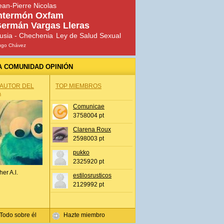
ean-Pierre Nicolas
ntermón Oxfam
ermán Vargas Lleras
usia - Chechenia
Ley de Salud Sexual
ugo Chávez
A COMUNIDAD OPINIÓN
 AUTOR DEL
TOP MIEMBROS
A
Comunicae
3758004 pt
Clarena Roux
2598003 pt
pukko
2325920 pt
her A.l.
estilosrusticos
2129992 pt
Todo sobre él
Hazte miembro