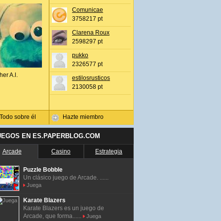
Comunicae
3758217 pt
Clarena Roux
2598297 pt
pukko
2326577 pt
her A.l.
estilosrusticos
2130058 pt
Todo sobre él
Hazte miembro
UEGOS EN ES.PAPERBLOG.COM
Arcade
Casino
Estrategia
Puzzle Bobble
Un clásico juego de Arcade. ......
Juega
Karate Blazers
Karate Blazers es un juego de
Arcade, que forma......
Juega