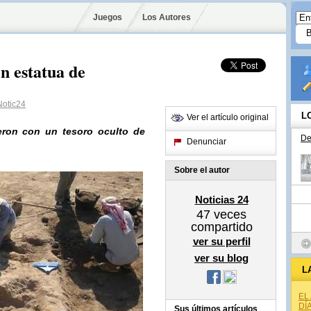
Juegos
Los Autores
n estatua de
otic24
L
Ver el artículo original
ron con un tesoro oculto de
De
Denunciar
Sobre el autor
Noticias 24
47
veces
compartido
ver su perfil
ver su blog
L
EL
DÍ
Sus últimos artículos