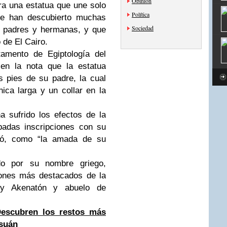
Opinión
ra una estatua que une solo
Política
se han descubierto muchas
Sociedad
s padres y hermanas, y que
 de El Cairo.
tamento de Egiptología del
ó en la nota que la estatua
s pies de su padre, la cual
ica larga y un collar en la
a sufrido los efectos de la
badas inscripciones con su
ntó, como “la amada de su
do por su nombre griego,
aones más destacados de la
rey Akenatón y abuelo de
Descubren los restos más
Asuán