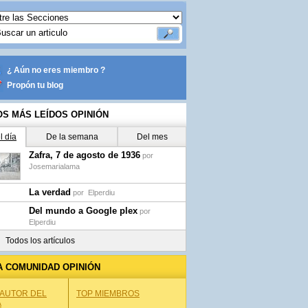
¿ Aún no eres miembro ?
Propón tu blog
OS MÁS LEÍDOS OPINIÓN
l día
De la semana
Del mes
Zafra, 7 de agosto de 1936
por
Josemarialama
La verdad
por
Elperdiu
Del mundo a Google plex
por
Elperdiu
Todos los artículos
A COMUNIDAD OPINIÓN
 AUTOR DEL
TOP MIEMBROS
A