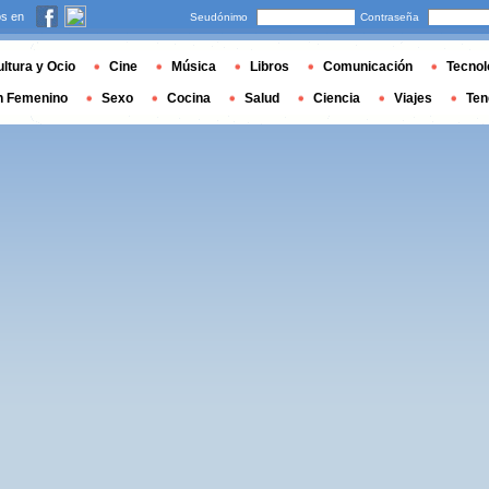
s en
Seudónimo
Contraseña
ltura y Ocio
Cine
Música
Libros
Comunicación
Tecnol
n Femenino
Sexo
Cocina
Salud
Ciencia
Viajes
Ten