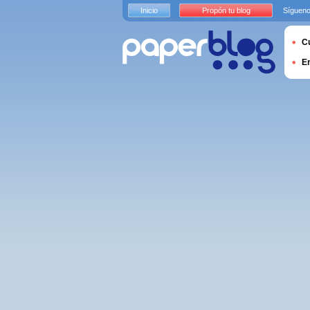
Inicio
Propón tu blog
Sígueno
Cu
E