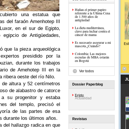
Hallan el primer papiro
referente a la Última Cena
cubierto una estatua que
de 1.500 años de
antigüedad
jas del faraón Amenhotep III
La dieta mediterránea,
Luxor, en el sur de Egipto,
clave para luchar contra el
cáncer de mama
o egipcio de Antigüedades,
Es necesario asegurar a mi
Est
mascota ¿Cuándo?
ó que la pieza arqueológica
Colombia: Las mejores
expertos presidido por la
escuelas de MBA estarán
en Bogotá
zian, durante los trabajos
ario de Amehotep III en la
Ver todos
 ribera oeste del río Nilo.
J
 de altura y 52 centímetros
Dossier Paperblog
oso de alabastro de catorce
Egipto
 a su progenitor y estaba
Actualidad
es del templo, precisó el
yoría de las partes de esa
s durante los últimos años.
Revistas
a del hallazgo radica en que