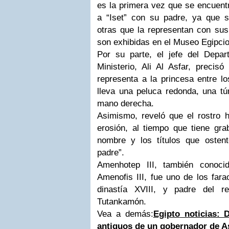
es la primera vez que se encuent
a “Iset” con su padre, ya que 
otras que la representan con su
son exhibidas en el Museo Egipcio
Por su parte, el jefe del Depar
Ministerio, Ali Al Asfar, precis
representa a la princesa entre lo
lleva una peluca redonda, una tún
mano derecha.
Asimismo, reveló que el rostro h
erosión, al tiempo que tiene gra
nombre y los títulos que oste
padre”.
Amenhotep III, también conoci
Amenofis III, fue uno de los far
dinastía XVIII, y padre del 
Tutankamón.
Vea a demás:
Egipto
noticias: 
antiguos de un gobernador de 