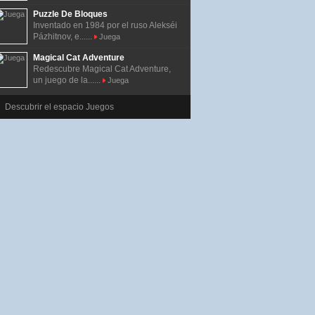
Puzzle De Bloques
Inventado en 1984 por el ruso Alekséi
Pázhitnov, e......
Juega
Magical Cat Adventure
Redescubre Magical Cat Adventure,
un juego de la......
Juega
Descubrir el espacio Juegos