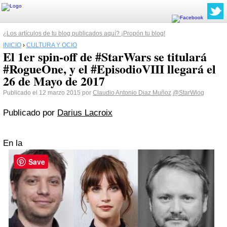
¿Los artículos de tu blog publicados aquí? ¡Propón tu blog!
INICIO
›
CULTURA Y OCIO
El 1er spin-off de #StarWars se titulará
#RogueOne, y el #EpisodioVIII llegará el
26 de Mayo de 2017
Publicado el 12 marzo 2015 por
Claudio Antonio Diaz Muñoz
@StarWlog
Publicado por
Darius Lacroix
En la
Save