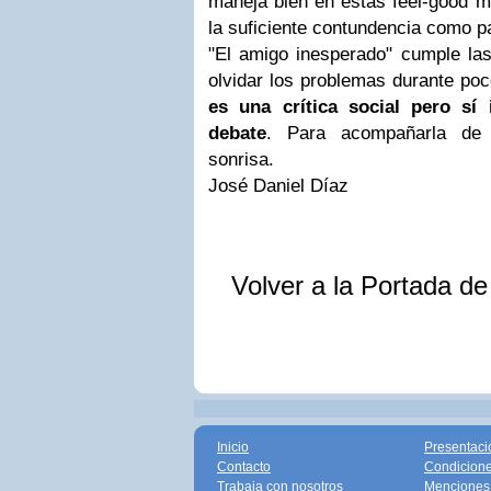
maneja bien en estas feel-good m
la suficiente contundencia como p
"El amigo inesperado" cumple las
olvidar los problemas durante p
es una crítica social pero sí 
debate
. Para acompañarla de
sonrisa.
José Daniel Díaz
Volver a la Portada d
Inicio
Presentaci
Contacto
Condicione
Trabaja con nosotros
Menciones 