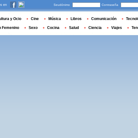
s en
Seudónimo
Contraseña
ltura y Ocio
Cine
Música
Libros
Comunicación
Tecnol
n Femenino
Sexo
Cocina
Salud
Ciencia
Viajes
Ten