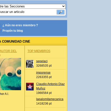
¿ Aún no eres miembro ?
Propón tu blog
A COMUNIDAD CINE
 AUTOR DEL
TOP MIEMBROS
A
sepelaci
3268535 pt
jmporense
2263355 pt
Claudio Antonio Diaz
Muñoz
1966564 pt
her A.l.
lapalomitamecanica
1418236 pt