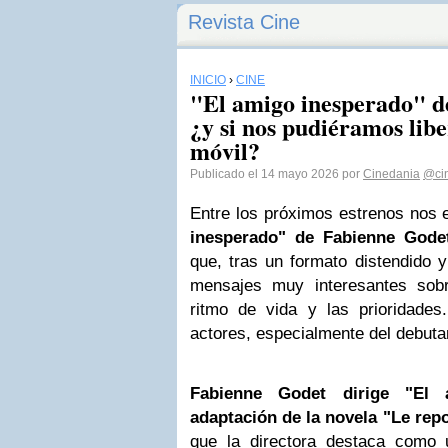
Revista Cine
INICIO
›
CINE
"El amigo inesperado" d
¿y si nos pudiéramos libe
móvil?
Publicado el 14 mayo 2026 por
Cinedania
@ci
Entre los próximos estrenos nos
inesperado" de Fabienne Gode
que, tras un formato distendido y
mensajes muy interesantes sobre 
ritmo de vida y las prioridade
actores, especialmente del debut
Fabienne Godet dirige "El 
adaptación de la novela "Le repo
que la directora destaca como u