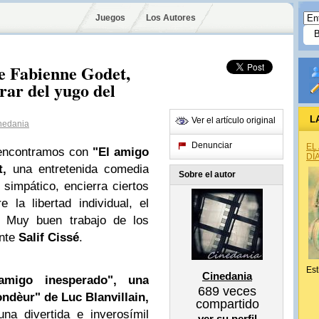
Juegos
Los Autores
e Fabienne Godet,
rar del yugo del
L
Ver el artículo original
nedania
Denunciar
EL
 encontramos con
"El amigo
DÍ
t,
una entretenida comedia
Sobre el autor
 simpático, encierra ciertos
la libertad individual, el
s. Muy buen trabajo de los
ante
Salif Cissé
.
Est
Cinedania
amigo inesperado", una
689
veces
ndèur" de Luc Blanvillain,
compartido
na divertida e inverosímil
ver su perfil