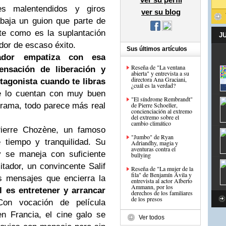
es malentendidos y giros
ver su blog
abaja un guion que parte de
te como es la suplantación
J
dor de escaso éxito.
Sus últimos artículos
ador empatiza con esa
Reseña de "La ventana
ensación de liberación y
abierta" y entrevista a su
directora Ana Graciani,
tagonista cuando te libras
¿cuál es la verdad?
te lo cuentan con muy buen
"El síndrome Rembrandt"
 drama, todo parece más real
de Pierre Schoeller,
concienciación al extremo
del extremo sobre el
cambio climático
Pierre Chozène, un famoso
"Jumbo" de Ryan
 tiempo y tranquilidad. Su
Adriandhy, magia y
aventuras contra el
y se maneja con suficiente
bullying
itador, un convincente Salif
Reseña de "La mujer de la
fila" de Benjamín Ávila y
s mensajes que encierra la
entrevista al actor Alberto
Ammann, por los
 es entretener y arrancar
derechos de los familiares
de los presos
Con vocación de película
n Francia, el cine galo se
Ver todos