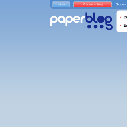
Inicio
Propón tu blog
Sígueno
Cu
E