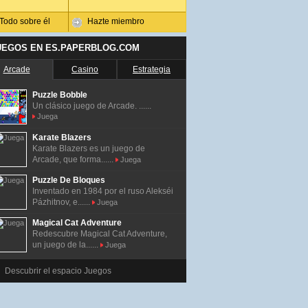
Todo sobre él
Hazte miembro
UEGOS EN ES.PAPERBLOG.COM
Arcade
Casino
Estrategia
Puzzle Bobble
Un clásico juego de Arcade. ......
Juega
Karate Blazers
Karate Blazers es un juego de
Arcade, que forma......
Juega
Puzzle De Bloques
Inventado en 1984 por el ruso Alekséi
Pázhitnov, e......
Juega
Magical Cat Adventure
Redescubre Magical Cat Adventure,
un juego de la......
Juega
Descubrir el espacio Juegos