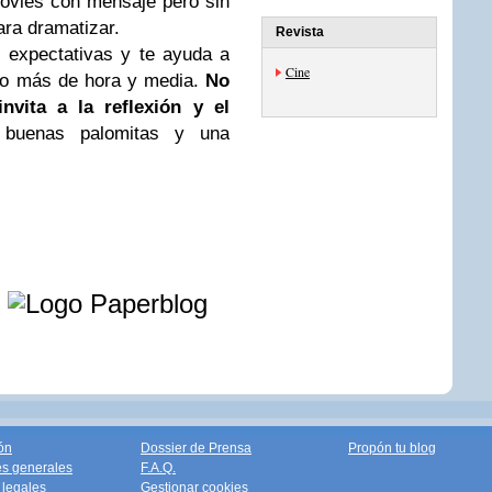
ovies con mensaje pero sin
ara dramatizar.
Revista
 expectativas y te ayuda a
Cine
oco más de hora y media.
No
invita a la reflexión y el
 buenas palomitas y una
e
ón
Dossier de Prensa
Propón tu blog
s generales
F.A.Q.
legales
Gestionar cookies