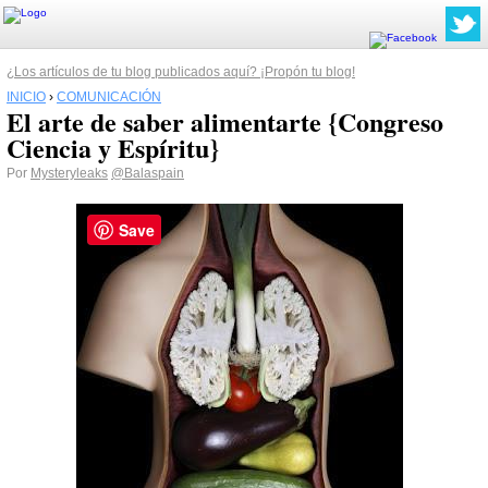
¿Los artículos de tu blog publicados aquí? ¡Propón tu blog!
INICIO
›
COMUNICACIÓN
El arte de saber alimentarte {Congreso
Ciencia y Espíritu}
Por
Mysteryleaks
@Balaspain
Save