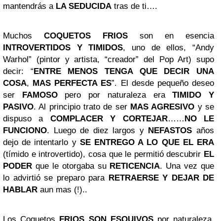
mantendrás a
LA SEDUCIDA
tras de ti….
Muchos
COQUETOS FRIOS
son en esencia
INTROVERTIDOS Y TIMIDOS
, uno de ellos, “Andy
Warhol” (pintor y artista, “creador” del Pop Art) supo
decir:
“
ENTRE MENOS TENGA QUE DECIR UNA
COSA
,
MAS PERFECTA ES
”
. El desde pequeño deseo
ser
FAMOSO
pero por naturaleza era
TIMIDO Y
PASIVO
. Al principio trato de ser
MAS AGRESIVO
y se
dispuso a
COMPLACER Y CORTEJAR
……
NO LE
FUNCIONO
. Luego de diez largos y
NEFASTOS
años
dejo de intentarlo y
SE ENTREGO A LO QUE EL ERA
(tímido e introvertido), cosa que le permitió descubrir
EL
PODER
que le otorgaba su
RETICENCIA
. Una vez que
lo advirtió se preparo para
RETRAERSE Y DEJAR DE
HABLAR
aun mas (!)..
Los Coquetos
FRIOS SON ESQUIVOS
por naturaleza,