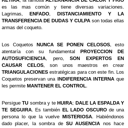
RETIRA
, la famosa
ALTERNANCIA DE CALOR Y FRIO
es las mas común y tiene diversas variaciones.
Lagrimas,
ENFADO
,
DISTANCIAMIENTO Y LA
TRANSFERENCIA DE DUDAS Y CULPA
son todas ellas
armas del coqueto.
Los Coquetos
NUNCA SE PONEN CELOSOS
, esto
atentaría con su fundamental
PROYECCION DE
AUTOSUFICIENCIA
, pero,
SON EXPERTOS EN
CAUSAR CELOS
, son unos maestros en crear
TRIANGULACIONES
estratégicas para con este fin. Los
Coquetos preservan una
INDIFERENCIA INTERNA
que
les permite
MANTENER EL CONTROL
.
Persigue
TU
sombra y te
HUIRA
;
DALE LA ESPALDA Y
TE SEGUIRA
. Es también
EL LADO OSCURO
de una
persona lo que la vuelve
MISTERIOSA
. Habiéndonos
dado placer, la sombra de
SU AUSENCIA
nos hace