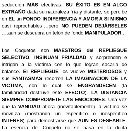
seducción
MÁS
efectivas.
SU ÉXITO ES EN ALGO
EXTRAÑO
dada su naturaleza fría y distante, se percibe
en
EL
un
FONDO INDIFERENCIA Y AMOR A SI MISMO
casi reprochables….pero
NO PUEDEN DEJÁRSELES
….aun se descubra un telón de fondo
MANIPULADOR
..
Los Coquetos son
MAESTROS del REPLIEGUE
SELECTIVO
,
INSINUAN FRIALDAD
y sorprenden e
intrigan a la victima con lo que logran sacarla de
balance.
El REPLIEGUE
los vuelve
MISTERIOSOS
y
sus
FANTASMAS
recorren
LA IMAGINACION DE LA
VICTIMA
, con lo cual se
ENGRANDECEN
(la
familiaridad destruye este
EFECTO
).
LA DISTANCIA
SIEMPRE COMPROMETE LAS EMOCIONES
. Una vez
que la
VANIDAD
aflora (inevitablemente) la victima se
moviliza (mostrando un especifico o inespecifico
INTERES
) para demostrarse que
AUN ES DESEABLE
.
La esencia del Coqueto no se basa en la dupla