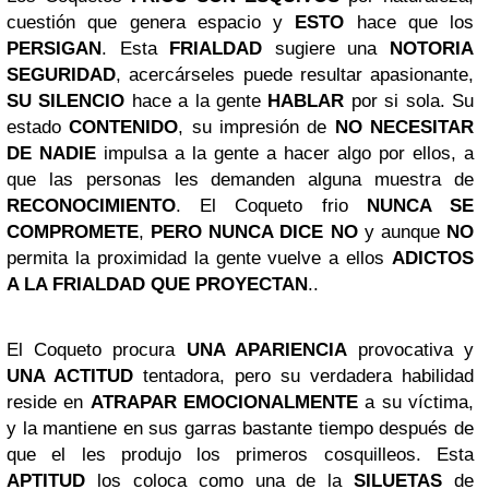
cuestión que genera espacio y
ESTO
hace que los
PERSIGAN
. Esta
FRIALDAD
sugiere una
NOTORIA
SEGURIDAD
, acercárseles puede resultar apasionante,
SU SILENCIO
hace a la gente
HABLAR
por si sola. Su
estado
CONTENIDO
, su impresión de
NO NECESITAR
DE NADIE
impulsa a la gente a hacer algo por ellos, a
que las personas les demanden alguna muestra de
RECONOCIMIENTO
. El Coqueto frio
NUNCA SE
COMPROMETE
,
PERO NUNCA DICE NO
y aunque
NO
permita la proximidad la gente vuelve a ellos
ADICTOS
A LA FRIALDAD QUE PROYECTAN
..
El Coqueto procura
UNA APARIENCIA
provocativa y
UNA ACTITUD
tentadora, pero su verdadera habilidad
reside en
ATRAPAR EMOCIONALMENTE
a su víctima,
y la mantiene en sus garras bastante tiempo después de
que el les produjo los primeros cosquilleos. Esta
APTITUD
los coloca como una de la
SILUETAS
de