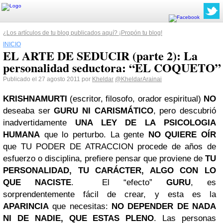
¿Los artículos de tu blog publicados aquí? ¡Propón tu blog!
INICIO
EL ARTE DE SEDUCIR (parte 2): La
personalidad seductora: “EL COQUETO”
Publicado el 27 agosto 2011 por
Kheldar
@KheldarArainai
KRISHNAMURTI
(escritor, filosofo, orador espiritual)
NO
deseaba ser
GURU NI CARISMÁTICO
, pero descubrió
inadvertidamente
UNA LEY DE LA PSICOLOGIA
HUMANA
que lo perturbo. La gente
NO QUIERE OÍR
que TU PODER DE ATRACCION procede de años de
esfuerzo o disciplina, prefiere pensar que proviene de
TU
PERSONALIDAD, TU CARÁCTER, ALGO CON LO
QUE NACISTE
. El “efecto”
GURU
, es
sorprendentemente fácil de crear, y esta es la
APARINCIA
que necesitas:
NO DEPENDER DE NADA
NI DE NADIE, QUE ESTAS PLENO
. Las personas