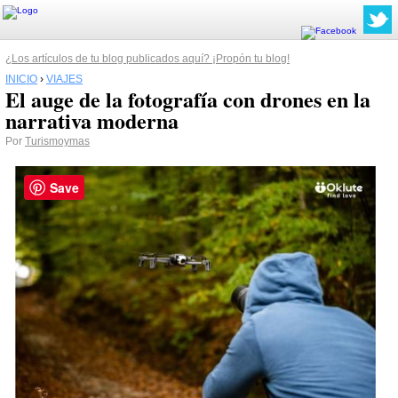
¿Los artículos de tu blog publicados aquí? ¡Propón tu blog!
INICIO
›
VIAJES
El auge de la fotografía con drones en la
narrativa moderna
Por
Turismoymas
Save