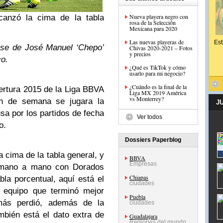
Nueva playera negro con
canzó la cima de la tabla
rosa de la Selección
Mexicana para 2020
Las nuevas playeras de
Est
ese de José Manuel ‘Chepo’
Chivas 2020-2021 – Fotos
y precios
co.
¿Qué es TikTok y cómo
usarlo para mi negocio?
¿Cuándo es la final de la
ertura 2015 de la Liga BBVA
Liga MX 2019 América
vs Monterrey?
in de semana se jugara la
J
sa por los partidos de fecha
Ver todos
o.
Dossiers Paperblog
 cima de la tabla general, y
BBVA
Empresas
 mano a mano con Dorados
Chiapas
abla porcentual, aquí está el
ciudades
l equipo que terminó mejor
Puebla
más perdió, además de la
ciudades
mbién está el dato extra de
Guadalajara
Regiones del mundo