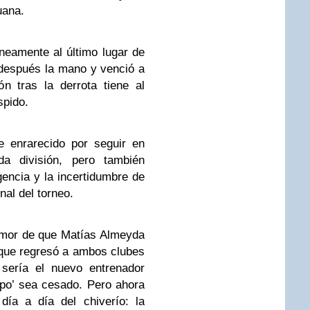
uana.
eamente al último lugar de
ó después la mano y venció a
n tras la derrota tiene al
spido.
e enrarecido por seguir en
a división, pero también
gencia y la incertidumbre de
nal del torneo.
umor de que Matías Almeyda
 que regresó a ambos clubes
 sería el nuevo entrenador
epo’ sea cesado. Pero ahora
día a día del chiverío: la