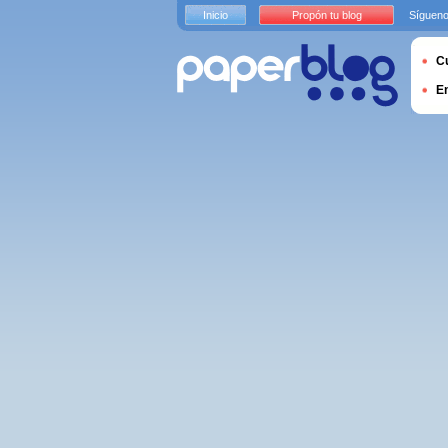
Inicio
Propón tu blog
Sígueno
Cu
E