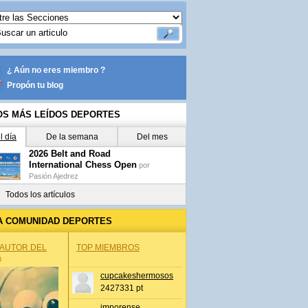
¿ Aún no eres miembro ?
Propón tu blog
OS MÁS LEÍDOS DEPORTES
l día
De la semana
Del mes
2026 Belt and Road
International Chess Open
por
Pasión Ajedrez
Todos los artículos
A COMUNIDAD DEPORTES
 AUTOR DEL
TOP MIEMBROS
A
cupcakeshermosos
2427331 pt
jmporense