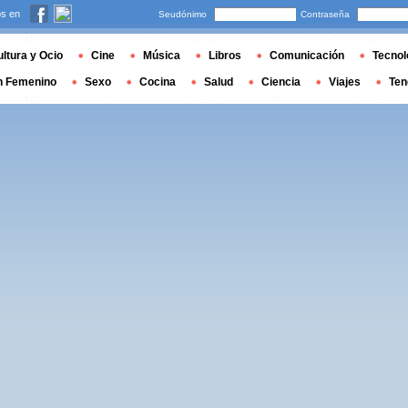
s en
Seudónimo
Contraseña
ltura y Ocio
Cine
Música
Libros
Comunicación
Tecnol
n Femenino
Sexo
Cocina
Salud
Ciencia
Viajes
Ten