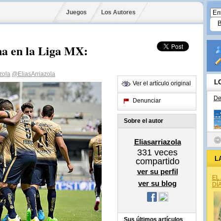
Juegos
Los Autores
na en la Liga MX:
zola
@EliasArriazola
L
Ver el artículo original
De
Denunciar
Sobre el autor
Eliasarriazola
331
veces
L
compartido
ver su perfil
EL
ver su blog
DÍ
Sus últimos artículos