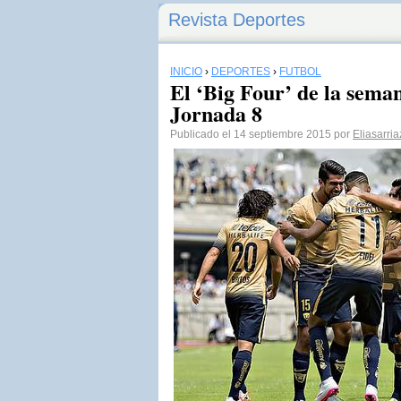
Revista Deportes
INICIO
›
DEPORTES
›
FÚTBOL
El ‘Big Four’ de la sema
Jornada 8
Publicado el 14 septiembre 2015 por
Eliasarria