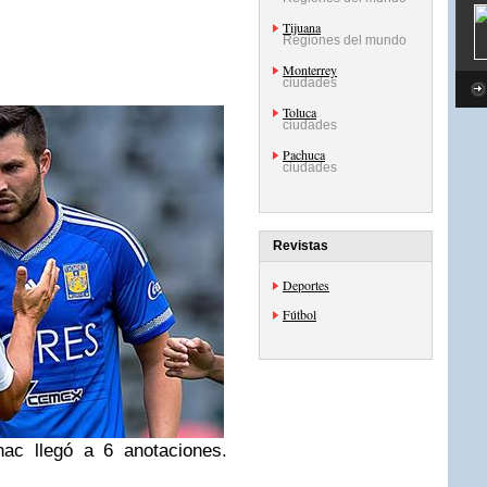
Tijuana
Regiones del mundo
Monterrey
ciudades
Toluca
ciudades
Pachuca
ciudades
Revistas
Deportes
Fútbol
nac llegó a 6 anotaciones.