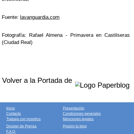
Fuente:
lavanguardia.com
Fotografía: Rafael Almena - Primavera en Castilseras
(Ciudad Real)
Volver a la Portada de
Inicio
Presentación
Contacto
Condiciones generales
Trabaja con nosotros
Menciones legales
Dossier de Prensa
Propón tu blog
F.A.Q.