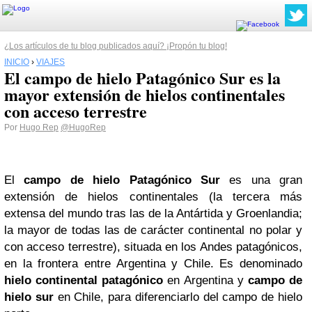
¿Los artículos de tu blog publicados aquí? ¡Propón tu blog!
INICIO
›
VIAJES
El campo de hielo Patagónico Sur es la
mayor extensión de hielos continentales
con acceso terrestre
Por
Hugo Rep
@HugoRep
El
campo de hielo Patagónico Sur
es una gran
extensión de hielos continentales (la tercera más
extensa del mundo tras las de la Antártida y Groenlandia;
la mayor de todas las de carácter continental no polar y
con acceso terrestre), situada en los Andes patagónicos,
en la frontera entre Argentina y Chile. Es denominado
hielo continental patagónico
en Argentina y
campo de
hielo sur
en Chile, para diferenciarlo del campo de hielo