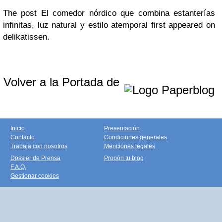
The post El comedor nórdico que combina estanterías
infinitas, luz natural y estilo atemporal first appeared on
delikatissen.
Volver a la Portada de
Inicio
Presentación
Contacto
Condiciones generales
Trabaja con nosotros
Menciones legales
Dossier de Prensa
Propón tu blog
F.A.Q.
Gestionar cookies