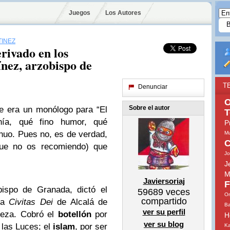
Juegos
Los Autores
TÍNEZ
erivado en los
ínez, arzobispo de
T
Denunciar
O
Sobre el autor
ue era un monólogo para “El
T
nía, qué fino humor, qué
P
nuo. Pues no, es de verdad,
Mu
C
que no os recomiendo) que
Jo
J
M
Javiersoriaj
F
bispo de Granada, dictó el
59689
veces
Or
compartido
ula
Civitas Dei
de Alcalá de
Ba
ver su perfil
beza. Cobró el
botellón
por
H
ver su blog
 las Luces; el
islam
, por ser
Ka