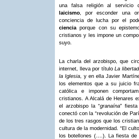
una falsa religión al servicio 
laicismo
, por esconder una or
conciencia de lucha por el pod
ciencia
porque con su epistemol
cristianos y les impone un compor
suyo.
La charla del arzobispo, que cir
internet, lleva por título
La liberta
la Iglesia
, y en ella Javier Martí
los elementos que a su juicio fr
católica e imponen comportam
cristianos. A Alcalá de Henares 
el arzobispo la “
granaína
” fiest
conectó con la “revolución de Parí
de los tres rasgos que los cristia
cultura de la modernidad. “El cult
los botellones (….). La fiesta de