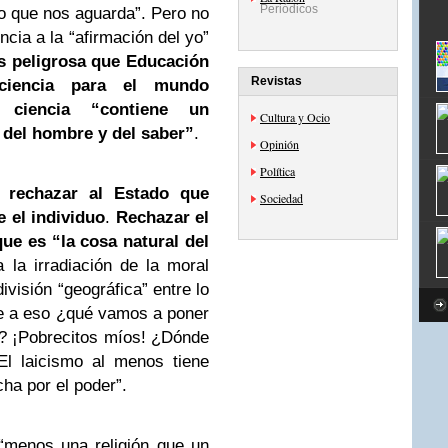
Periódicos
uro que nos aguarda”. Pero no
cia a la “afirmación del yo”
 peligrosa que Educación
Revistas
ciencia para el mundo
 ciencia “contiene un
Cultura y Ocio
 del hombre y del saber”
.
Opinión
Política
ue
rechazar al Estado que
Sociedad
 el individuo
.
Rechazar el
ue es “la cosa natural del
 la irradiación de la moral
ivisión “geográfica” entre lo
nte a eso ¿qué vamos a poner
s? ¡Pobrecitos míos! ¿Dónde
 laicismo al menos tiene
ha por el poder”.
“menos una religión que un