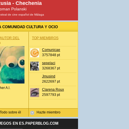
usia - Chechenia
oman Polanski
stival de cine español de Málaga
A COMUNIDAD CULTURA Y OCIO
 AUTOR DEL
TOP MIEMBROS
A
Comunicae
3757848 pt
sepelaci
3268367 pt
Jmusind
2622697 pt
her A.l.
Clarena Roux
2597793 pt
Todo sobre él
Hazte miembro
UEGOS EN ES.PAPERBLOG.COM