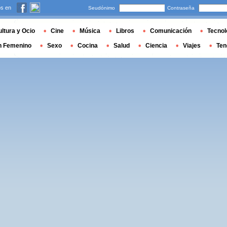
s en
Seudónimo
Contraseña
ltura y Ocio
Cine
Música
Libros
Comunicación
Tecnol
n Femenino
Sexo
Cocina
Salud
Ciencia
Viajes
Ten