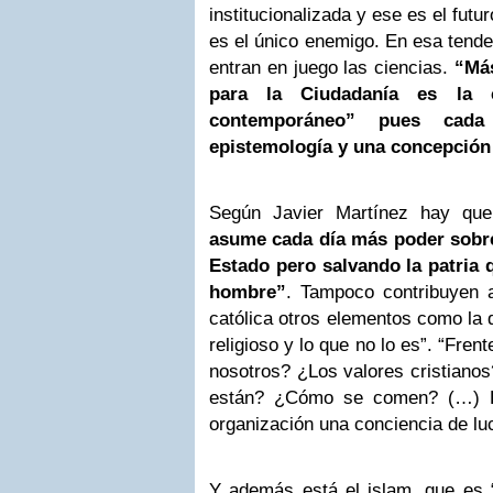
institucionalizada y ese es el fut
es el único enemigo. En esa tenden
entran en juego las ciencias.
“Más
para la Ciudadanía es la 
contemporáneo” pues cada
epistemología y una concepción
Según Javier Martínez hay q
asume cada día más poder sobre
Estado pero salvando la patria q
hombre”
. Tampoco contribuyen a
católica otros elementos como la d
religioso y lo que no lo es”. “Fre
nosotros? ¿Los valores cristiano
están? ¿Cómo se comen? (…) El
organización una conciencia de luc
Y además está el islam, que es 