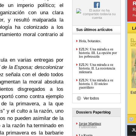
R
de un imperio político; el
R
ganización con una clara
Fe
er, y resultó malparada la
ogía ha colonizado a los
L
Sus últimos artículos
tamiento moral contrario al
EL
Hola, botarates.
DÍ
EZLN: Una mirada a su
historia. III. La opción por
los pobresezln
cula en varias entregas por
EZLN: Una mirada a su
d de la Esposa; descolonizar
historia. II. La resistencia
milenaria
nez señala con el dedo todos
EZLN: Una mirada a su
agmentan la moral absoluta
historia. I. El núcleo
guerrillero
ientos disgregados a los
Est
exportó como contra ejemplo
Ver todos
a de la primavera, a la que
s” y el culto a la razón, uno
Dossiers Paperblog
nos no pueden asimilar de la
Javier Martínez
o a la razón ha terminado en
Futbolistas
J
 la primavera es la barbarie
La Razón