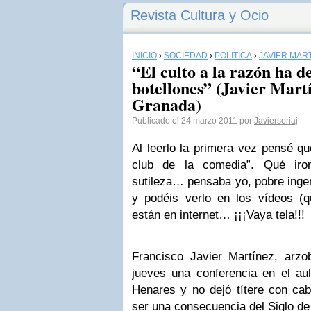
Revista Cultura y Ocio
INICIO
›
SOCIEDAD
›
POLÍTICA
›
JAVIER MAR
“El culto a la razón ha d
botellones” (Javier Mart
Granada)
Publicado el 24 marzo 2011 por
Javiersoriaj
Al leerlo la primera vez pensé q
club de la comedia”. Qué iro
sutileza… pensaba yo, pobre inge
y podéis verlo en los vídeos (
están en internet… ¡¡¡Vaya tela!!!
Francisco Javier Martínez, arzo
jueves una conferencia en el a
Henares y no dejó títere con ca
ser una consecuencia del Siglo de