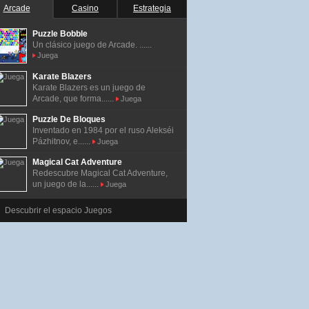
Arcade
Casino
Estrategia
Puzzle Bobble
Un clásico juego de Arcade. ......
Juega
Karate Blazers
Karate Blazers es un juego de
Arcade, que forma......
Juega
Puzzle De Bloques
Inventado en 1984 por el ruso Alekséi
Pázhitnov, e......
Juega
Magical Cat Adventure
Redescubre Magical Cat Adventure,
un juego de la......
Juega
Descubrir el espacio Juegos