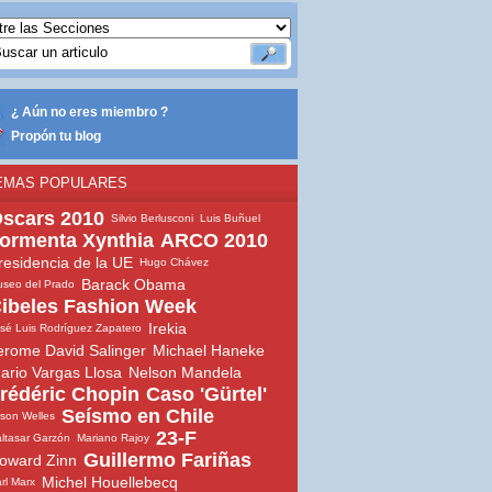
¿ Aún no eres miembro ?
Propón tu blog
EMAS POPULARES
scars 2010
Silvio Berlusconi
Luis Buñuel
ormenta Xynthia
ARCO 2010
residencia de la UE
Hugo Chávez
Barack Obama
seo del Prado
ibeles Fashion Week
Irekia
sé Luis Rodríguez Zapatero
erome David Salinger
Michael Haneke
ario Vargas Llosa
Nelson Mandela
rédéric Chopin
Caso 'Gürtel'
Seísmo en Chile
son Welles
23-F
ltasar Garzón
Mariano Rajoy
Guillermo Fariñas
oward Zinn
Michel Houellebecq
rl Marx