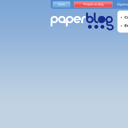
Inicio
Propón tu blog
Sígueno
Cu
E