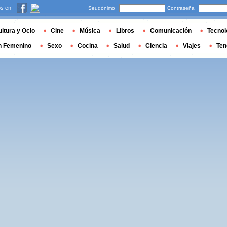
s en
Seudónimo
Contraseña
ltura y Ocio
Cine
Música
Libros
Comunicación
Tecnol
n Femenino
Sexo
Cocina
Salud
Ciencia
Viajes
Ten