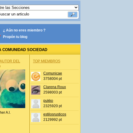
¿ Aún no eres miembro ?
Propón tu blog
A COMUNIDAD SOCIEDAD
 AUTOR DEL
TOP MIEMBROS
A
Comunicae
3758004 pt
Clarena Roux
2598003 pt
pukko
2325920 pt
her A.l.
estilosrusticos
2129992 pt