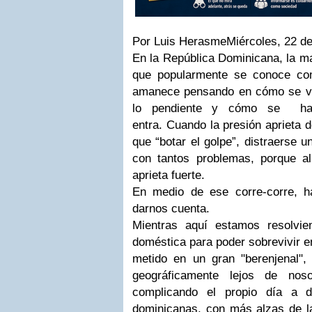
Por Luis Herasme
Miércoles, 22 de
En la República Dominicana, la ma
que popularmente se conoce co
amanece pensando en cómo se va
lo pendiente y cómo se hac
entra.
Cuando la presión aprieta 
que “botar el golpe”, distraerse u
con tantos problemas, porque al
aprieta fuerte.
En medio de ese corre-corre, h
darnos cuenta.
Mientras aquí estamos resolvi
doméstica para poder sobrevivir en
metido en un gran "berenjenal"
geográficamente lejos de nos
complicando el propio día a 
dominicanas, con más alzas de la