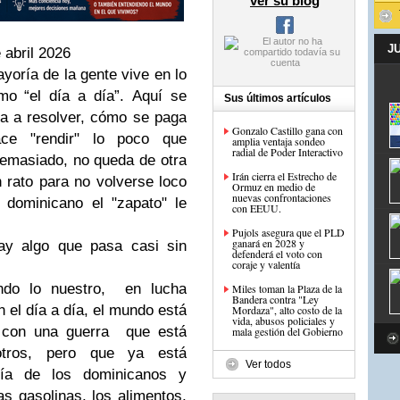
ver su blog
J
 abril 2026
yoría de la gente vive en lo
mo “el día a día”.
Aquí se
Sus últimos artículos
 a resolver, cómo se paga
Gonzalo Castillo gana con
e "rendir" lo poco que
amplia ventaja sondeo
radial de Poder Interactivo
demasiado, no queda de otra
Irán cierra el Estrecho de
n rato para no volverse loco
Ormuz en medio de
nuevas confrontaciones
 dominicano el "zapato" le
con EEUU.
Pujols asegura que el PLD
ganará en 2028 y
ay algo que pasa casi sin
defenderá el voto con
coraje y valentía
endo lo nuestro, en lucha
Miles toman la Plaza de la
Bandera contra "Ley
 el día a día, el mundo está
Mordaza", alto costo de la
vida, abusos policiales y
, con una guerra que está
mala gestión del Gobierno
otros, pero que ya está
Ver todos
día de los dominicanos y
s gasolinas, los alimentos,