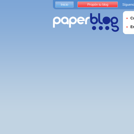
Inicio
Propón tu blog
Sígueno
Cu
E