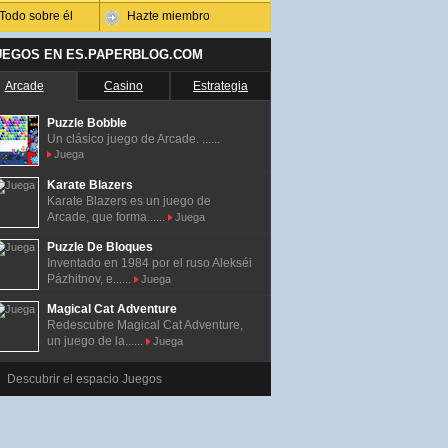
Todo sobre él
Hazte miembro
UEGOS EN ES.PAPERBLOG.COM
Arcade
Casino
Estrategia
Puzzle Bobble
Un clásico juego de Arcade. ......
Juega
Karate Blazers
Karate Blazers es un juego de
Arcade, que forma......
Juega
Puzzle De Bloques
Inventado en 1984 por el ruso Alekséi
Pázhitnov, e......
Juega
Magical Cat Adventure
Redescubre Magical Cat Adventure,
un juego de la......
Juega
Descubrir el espacio Juegos