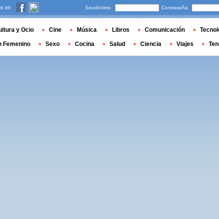
s en
Seudónimo
Contraseña
ltura y Ocio
Cine
Música
Libros
Comunicación
Tecnol
n Femenino
Sexo
Cocina
Salud
Ciencia
Viajes
Ten