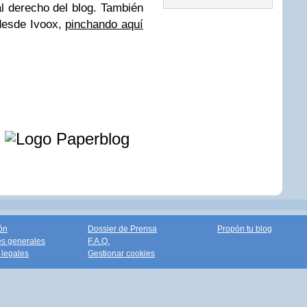
al derecho del blog. También
desde Ivoox,
pinchando aquí
e
ón
Dossier de Prensa
Propón tu blog
s generales
F.A.Q.
legales
Gestionar cookies