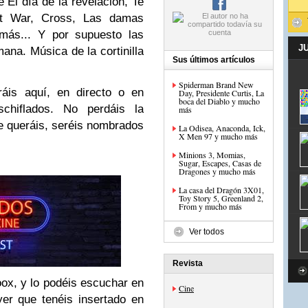
El día de la revelación, Te
t War, Cross, Las damas
más... Y por supuesto las
J
ana. Música de la cortinilla
Sus últimos artículos
Spiderman Brand New
áis aquí, en directo o en
Day, Presidente Curtis, La
boca del Diablo y mucho
schiflados. No perdáis la
más
e queráis, seréis nombrados
La Odisea, Anaconda, Ick,
X Men 97 y mucho más
Minions 3, Momias,
Sugar, Escapes, Casas de
Dragones y mucho más
La casa del Dragón 3X01,
Toy Story 5, Greenland 2,
From y mucho más
Ver todos
Revista
oox, y lo podéis escuchar en
Cine
yer que tenéis insertado en