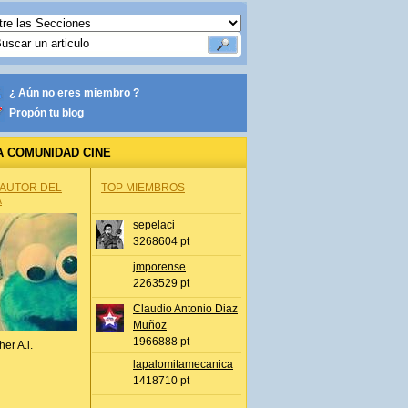
¿ Aún no eres miembro ?
Propón tu blog
A COMUNIDAD CINE
 AUTOR DEL
TOP MIEMBROS
A
sepelaci
3268604 pt
jmporense
2263529 pt
Claudio Antonio Diaz
Muñoz
1966888 pt
her A.l.
lapalomitamecanica
1418710 pt