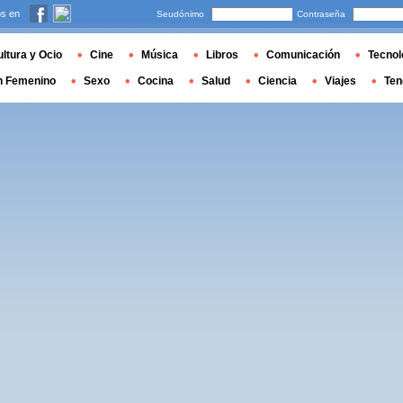
s en
Seudónimo
Contraseña
ltura y Ocio
Cine
Música
Libros
Comunicación
Tecnol
n Femenino
Sexo
Cocina
Salud
Ciencia
Viajes
Ten