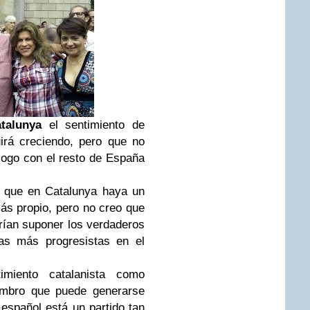
talunya
el sentimiento de
irá creciendo, pero que no
álogo con el resto de España
o que en Catalunya haya un
más propio, pero no creo que
drían suponer los verdaderos
nas más progresistas en el
miento catalanista como
lumbro que puede generarse
español está un partido tan