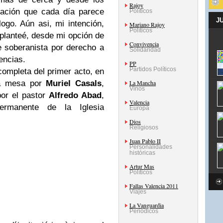
Rajoy
uación que cada día parece
Políticos
J
ogo. Aún asi, mi intención,
Mariano Rajoy
Políticos
 planteé, desde mi opción de
Convivencia
 soberanista por derecho a
Solidaridad
encias.
PP
Partidos Políticos
ompleta del primer acto, en
la mesa por
Muriel Casals
,
La Mancha
Vinos
por el pastor
Alfredo Abad
,
Valencia
ermanente de la Iglesia
Europa
Dios
Religiosos
Juan Pablo II
Personalidades
históricas
Artur Mas
Políticos
Fallas Valencia 2011
Viajes
La Vanguardia
Periódicos