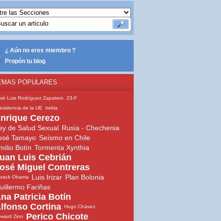
¿ Aún no eres miembro ?
Propón tu blog
EMAS POPULARES
sé Luis Rodríguez Zapatero
23-F
esidencia de la UE
Irekia
nrique Cerezo
ey de Salud Sexual
Rusia - Chechenia
osé Tamayo
Seísmo en Chile
milio Botín
Tormenta Xynthia
uan Luis Cebrián
osé Miguel Contreras
Luis Irizar
Plan Bolonia
arack Obama
uillermo Fariñas
na Patricia Botín
lfonso Cortina
Hugo Chávez
Perico Chicote
ward Zinn