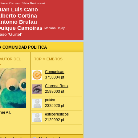
ltasar Garzón
Silvio Berlusconi
uan Luis Cano
lberto Cortina
ntonio Brufau
uique Camoiras
Mariano Rajoy
aso 'Gürtel'
A COMUNIDAD POLÍTICA
 AUTOR DEL
TOP MIEMBROS
A
Comunicae
3758004 pt
Clarena Roux
2598003 pt
pukko
2325920 pt
her A.l.
estilosrusticos
2129992 pt