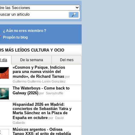
¿ Aún no eres miembro ?
Propón tu blog
OS MÁS LEÍDOS CULTURA Y OCIO
l día
De la semana
Del mes
«Cosmos y Psique. Indicios
para una nueva visión del
mundo», de Richard Tarnas
por
Guillermo Guillermo Lorén González
The Waterboys - Come back to
Galway (2026)
por
Savoytruffle
Hispanidad 2026 en Madrid:
conciertos de Sebastián Yatra y
Marta Sánchez en la Plaza de
España en octubre
por
David
Gallardo
Músicos argentos - Odisea
Tango XXII: el grito de rebeldía