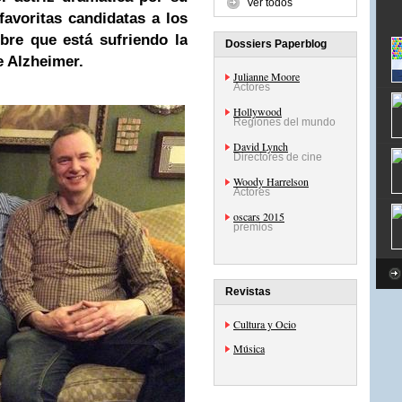
Ver todos
favoritas candidatas a los
bre que está sufriendo la
Dossiers Paperblog
e Alzheimer.
Julianne Moore
Actores
Hollywood
Regiones del mundo
David Lynch
Directores de cine
Woody Harrelson
Actores
oscars 2015
premios
Revistas
Cultura y Ocio
Música