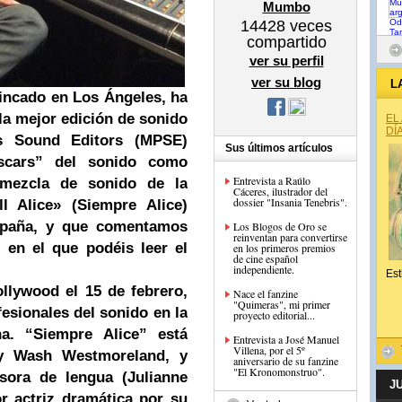
Mumbo
14428
veces
compartido
ver su perfil
ver su blog
L
fincado en Los Ángeles, ha
la mejor edición de sonido
EL
DÍ
s Sound Editors (MPSE)
Sus últimos artículos
scars” del sonido como
Entrevista a Raúlo
 mezcla de sonido de la
Cáceres, ilustrador del
dossier "Insania Tenebris".
ll Alice» (Siempre Alice)
spaña, y que comentamos
Los Blogos de Oro se
reinventan para convertirse
 en el que podéis leer el
en los primeros premios
de cine español
independiente.
Est
ollywood
el 15 de febrero,
Nace el fanzine
"Quimeras", mi primer
esionales del sonido en la
proyecto editorial...
na. “Siempre Alice” está
Entrevista a José Manuel
Villena, por el 5º
 y Wash Westmoreland, y
aniversario de su fanzine
"El Kronomonstruo".
esora de lengua (Julianne
J
r actriz dramática por su