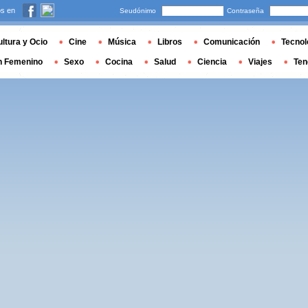
s en
Seudónimo
Contraseña
ltura y Ocio
Cine
Música
Libros
Comunicación
Tecnol
n Femenino
Sexo
Cocina
Salud
Ciencia
Viajes
Ten