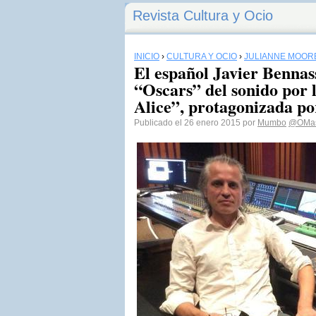
Revista Cultura y Ocio
INICIO
›
CULTURA Y OCIO
›
JULIANNE MOOR
El español Javier Bennas
“Oscars” del sonido por 
Alice”, protagonizada p
Publicado el 26 enero 2015 por
Mumbo
@OMas