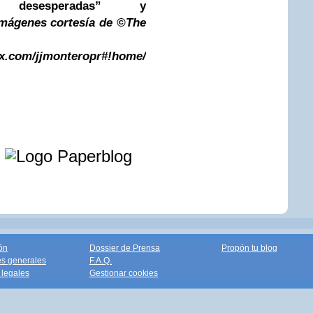
es desesperadas” y
imágenes cortesía de
©
The
.wix.com/jjmonteropr#!home/mainPage
e
ón
Dossier de Prensa
Propón tu blog
s generales
F.A.Q.
legales
Gestionar cookies