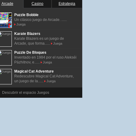
Arcade
Casino
Estrategia
Puzzle Bobble
Un clásico juego de Arcade. ......
Juega
Karate Blazers
Karate Blazers es un juego de
Arcade, que forma......
Juega
Puzzle De Bloques
Inventado en 1984 por el ruso Alekséi
Pázhitnov, e......
Juega
Magical Cat Adventure
Redescubre Magical Cat Adventure,
un juego de la......
Juega
Descubrir el espacio Juegos