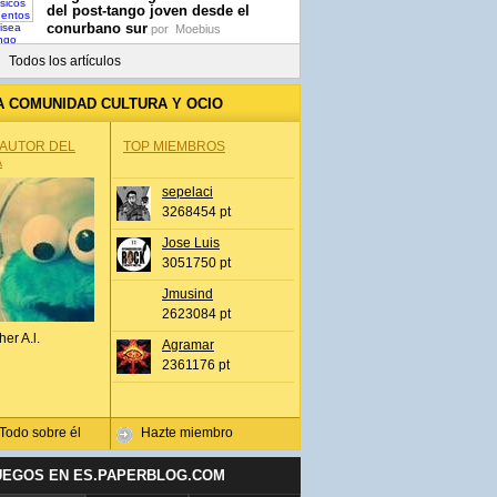
del post-tango joven desde el
conurbano sur
por
Moebius
Todos los artículos
A COMUNIDAD CULTURA Y OCIO
 AUTOR DEL
TOP MIEMBROS
A
sepelaci
3268454 pt
Jose Luis
3051750 pt
Jmusind
2623084 pt
her A.l.
Agramar
2361176 pt
Todo sobre él
Hazte miembro
UEGOS EN ES.PAPERBLOG.COM