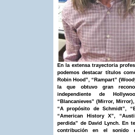
En la extensa trayectoria profe
podemos destacar títulos com
Robin Hood”, “Rampart” (Woody 
la que obtuvo gran recono
independiente de Hollyw
“Blancanieves” (Mirror,
Mirror)
“A propósito de Schmidt”, “E
“American History X”, “Aust
perdida” de
David Lynch
. En t
contribución en el sonido 