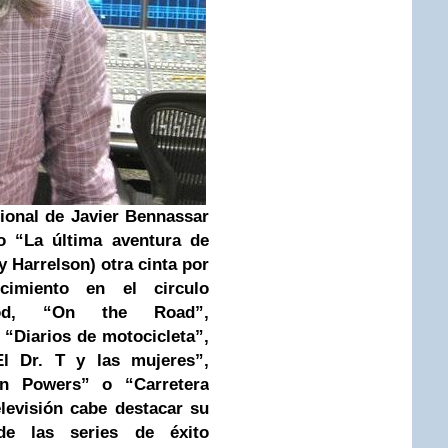
sional de Javier Bennassar
o “La última aventura de
Harrelson) otra cinta por
cimiento en el circulo
ood, “On the Road”,
, “Diarios de motocicleta”,
l Dr. T y las mujeres”,
in Powers” o “Carretera
elevisión cabe destacar su
de las series de éxito