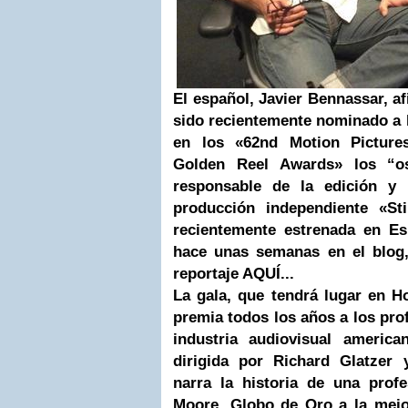
El español, Javier Bennassar, a
sido recientemente nominado a 
en los «62nd Motion Picture
Golden Reel Awards» los “o
responsable de la edición y
producción independiente «Sti
recientemente estrenada en E
hace unas semanas en el blog,
reportaje AQUÍ...
La gala, que tendrá lugar en
H
premia todos los años a los prof
industria audiovisual america
dirigida por Richard Glatzer
narra la historia de una prof
Moore, Globo de Oro a
la mejo