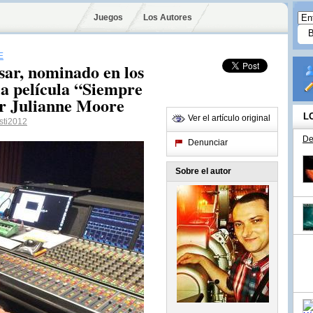
Juegos
Los Autores
E
sar, nominado en los
la película “Siempre
or Julianne Moore
L
Ver el artículo original
ti2012
De
Denunciar
Sobre el autor