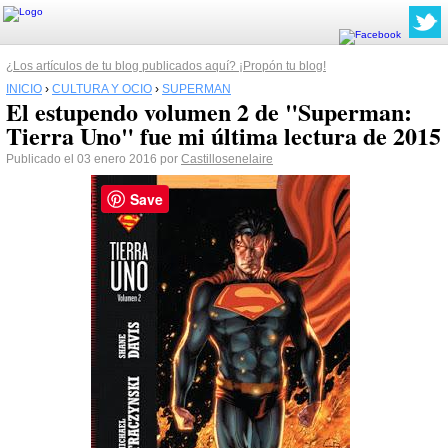
¿Los artículos de tu blog publicados aquí? ¡Propón tu blog!
INICIO
›
CULTURA Y OCIO
›
SUPERMAN
El estupendo volumen 2 de "Superman:
Tierra Uno" fue mi última lectura de 2015
Publicado el 03 enero 2016 por
Castillosenelaire
Save