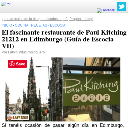
¿Los artículos de tu blog publicados aquí? ¡Propón tu blog!
INICIO
›
COCINA
›
RECETAS
›
ESCOCIA
El fascinante restaurante de Paul Kitching
21212 en Edimburgo (Guía de Escocia
VII)
Por
Futblo
@futurobloguero
Save
Si tenéis ocasión de pasar algún día en Edimburgo,