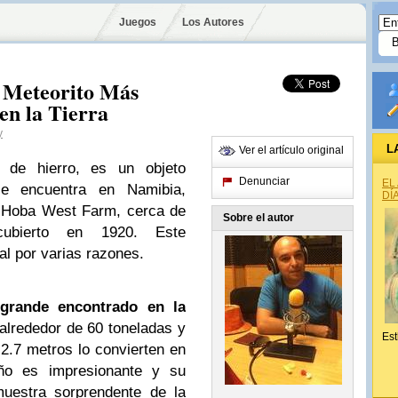
Juegos
Los Autores
l Meteorito Más
n la Tierra
y
L
Ver el artículo original
e de hierro, es un objeto
Denunciar
EL
se encuentra en Namibia,
DÍ
a Hoba West Farm, cerca de
Sobre el autor
cubierto en 1920. Este
al por varias razones.
grande encontrado en la
alrededor de 60 toneladas y
Est
.7 metros lo convierten en
ño es impresionante y su
muestra sorprendente de la