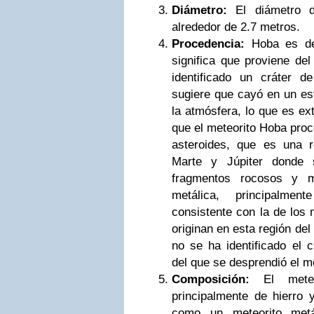
Diámetro:
El diámetro d
alrededor de 2.7 metros.
Procedencia:
Hoba es de 
significa que proviene del
identificado un cráter d
sugiere que cayó en un est
la atmósfera, lo que es e
que el meteorito Hoba proce
asteroides, que es una r
Marte y Júpiter donde 
fragmentos rocosos y m
metálica, principalme
consistente con la de los 
originan en esta región del
no se ha identificado el c
del que se desprendió el m
Composición:
El meteo
principalmente de hierro y
como un meteorito metá