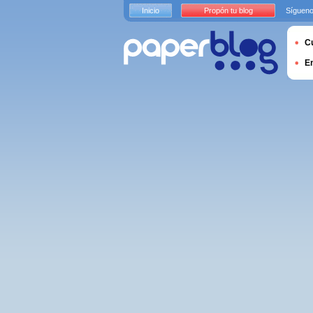
Inicio
Propón tu blog
Sígueno
Cu
E