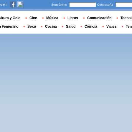
s en
Seudónimo
Contraseña
ltura y Ocio
Cine
Música
Libros
Comunicación
Tecnol
n Femenino
Sexo
Cocina
Salud
Ciencia
Viajes
Ten