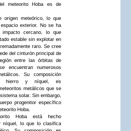
el meteorito Hoba es de
origen meteórico, lo que
 espacio exterior. No se ha
e impacto cercano, lo que
ado estable sin explotar en
xtremadamente raro. Se cree
de del cinturón principal de
egión entre las órbitas de
se encuentran numerosos
etálicos. Su composición
nte hierro y níquel, es
meteoritos metálicos que se
 sistema solar. Sin embargo,
uerpo progenitor específico
eteorito Hoba.
rito Hoba está hecho
 níquel, lo que lo clasifica
lico. Su composición es