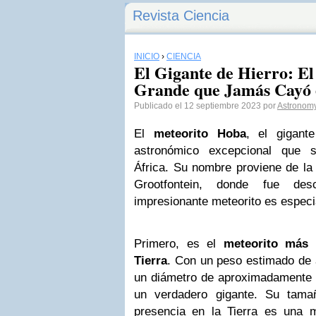
Revista Ciencia
INICIO
›
CIENCIA
El Gigante de Hierro: E
Grande que Jamás Cayó e
Publicado el 12 septiembre 2023 por
Astronom
El
meteorito Hoba
, el gigant
astronómico excepcional que 
África. Su nombre proviene de l
Grootfontein, donde fue des
impresionante meteorito es especi
Primero, es el
meteorito más 
Tierra
. Con un peso estimado de 
un diámetro de aproximadamente 2
un verdadero gigante. Su tama
presencia en la Tierra es una 