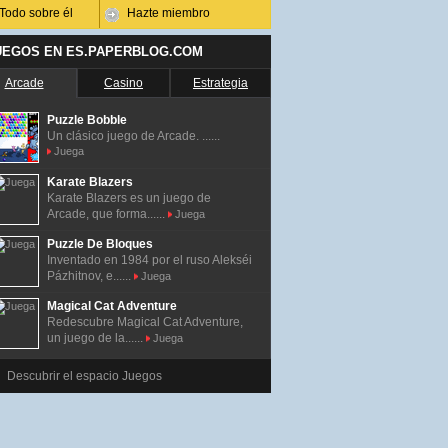
Todo sobre él
Hazte miembro
UEGOS EN ES.PAPERBLOG.COM
Arcade
Casino
Estrategia
Puzzle Bobble
Un clásico juego de Arcade. ......
Juega
Karate Blazers
Karate Blazers es un juego de
Arcade, que forma......
Juega
Puzzle De Bloques
Inventado en 1984 por el ruso Alekséi
Pázhitnov, e......
Juega
Magical Cat Adventure
Redescubre Magical Cat Adventure,
un juego de la......
Juega
Descubrir el espacio Juegos