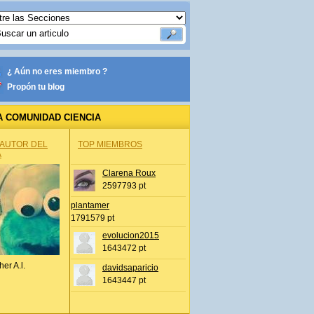
¿ Aún no eres miembro ?
Propón tu blog
A COMUNIDAD CIENCIA
 AUTOR DEL
TOP MIEMBROS
A
Clarena Roux
2597793 pt
plantamer
1791579 pt
evolucion2015
1643472 pt
her A.l.
davidsaparicio
1643447 pt