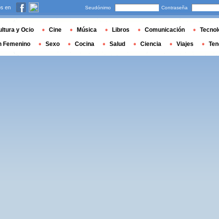
s en
Seudónimo
Contraseña
ltura y Ocio
Cine
Música
Libros
Comunicación
Tecnol
n Femenino
Sexo
Cocina
Salud
Ciencia
Viajes
Ten