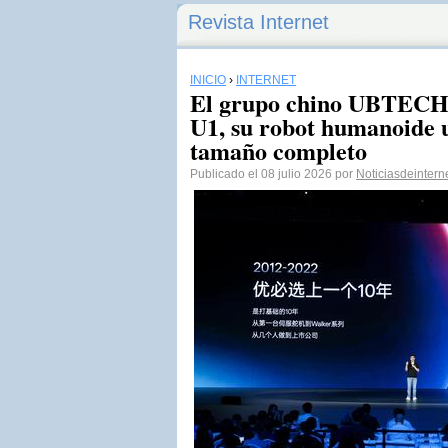
Revista Internet
INICIO
›
INTERNET
El grupo chino UBTECH p
U1, su robot humanoide u
tamaño completo
Publicado el 08 julio 2026 por
Noticiasdeintern