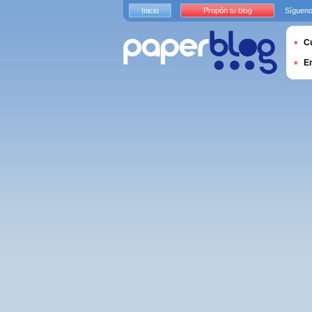
Inicio
Propón tu blog
Sígueno
Cu
E