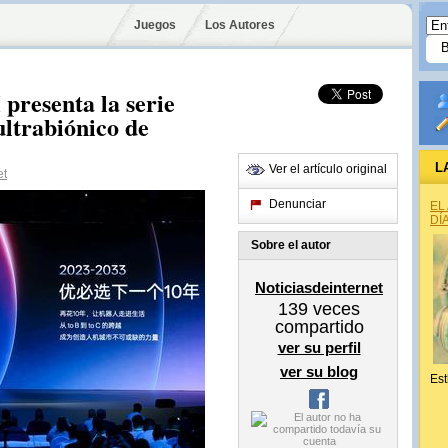
Juegos
Los Autores
resenta la serie
ltrabiónico de
L
Ver el artículo original
et
Denunciar
EL
DÍ
Sobre el autor
Noticiasdeinternet
139
veces
compartido
ver su perfil
ver su blog
Est