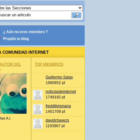
¿ Aún no eres miembro ?
Propón tu blog
A COMUNIDAD INTERNET
 AUTOR DEL
TOP MIEMBROS
A
Guillermo Salas
1990952 pt
noticiasdeinternet
1749182 pt
freddtipismana
1401708 pt
her A.l.
davidchavezs
1193967 pt