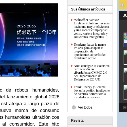
Sus últimos artículos
J
‘Schaeffler Vehicle
Lifetime Solutions’ avanza
hacia una mayor eficiencia
y una menor complejidad
con su cartera integrada y
soluciones inteligentes
Ucademy lanza la marca
Polaris para adaptar la
preparación de
oposiciones al perfil del
estudiante actual
Atos consigue la exclusiva
certificación en
ciberdefensa CMMC 2.0
del Departamento de
Defensa de EE. UU.
Frank Energy y Soleme
no de robots humanoides,
llevan la gestión inteligente
de baterías domésticas a
del lanzamiento global 2026
instaladores solares
strategia a largo plazo de
Ver todos
 nueva marca de consumo
s humanoides ultrabiónicos
Revista
 al consumidor. Este hito