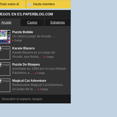
Todo sobre él
Hazte miembro
UEGOS EN ES.PAPERBLOG.COM
Arcade
Casino
Estrategia
Puzzle Bobble
Un clásico juego de Arcade. ......
Juega
Karate Blazers
Karate Blazers es un juego de
Arcade, que forma......
Juega
Puzzle De Bloques
Inventado en 1984 por el ruso Alekséi
Pázhitnov, e......
Juega
Magical Cat Adventure
Redescubre Magical Cat Adventure,
un juego de la......
Juega
Descubrir el espacio Juegos