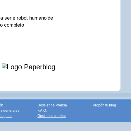
e
ón
Dossier de Prensa
Propón tu blog
s generales
F.A.Q.
legales
Gestionar cookies