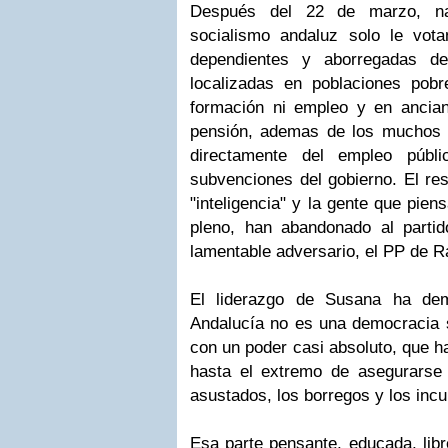
Después del 22 de marzo, na
socialismo andaluz solo le vot
dependientes y aborregadas de
localizadas en poblaciones pob
formación ni empleo y en ancia
pensión, ademas de los muchos 
directamente del empleo públ
subvenciones del gobierno. El res
"inteligencia" y la gente que pie
pleno, han abandonado al parti
lamentable adversario, el PP de R
El liderazgo de Susana ha dem
Andalucía no es una democracia s
con un poder casi absoluto, que ha
hasta el extremo de asegurarse 
asustados, los borregos y los incu
Esa parte pensante, educada, libr