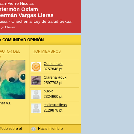
ean-Pierre Nicolas
ntermón Oxfam
ermán Vargas Lleras
usia - Chechenia
Ley de Salud Sexual
ugo Chávez
A COMUNIDAD OPINIÓN
 AUTOR DEL
TOP MIEMBROS
A
Comunicae
3757848 pt
Clarena Roux
2597793 pt
pukko
2324960 pt
her A.l.
estilosrusticos
2129878 pt
Todo sobre él
Hazte miembro