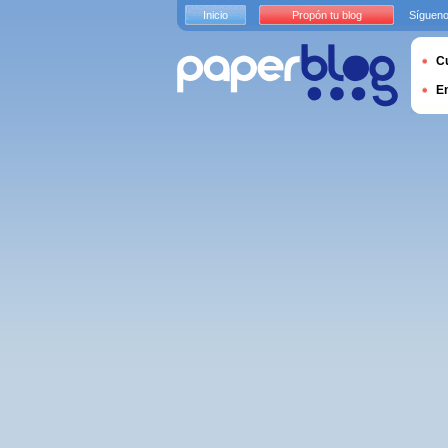
Inicio
Propón tu blog
Sígueno
Cu
E