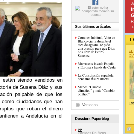
J
I
G
R
Sus últimos artículos
H
Como es habitual, Voto en
L
Blanco cierra durante el
mes de agosto. Te pido
una oración para que Dios
nos libre de Pedro
EL
Sánchez
DÍ
Marruecos invade España
y Europa a través de Ceuta
La Constitución española
tiene una fisura mortal
s están siendo vendidos en
toria de Susana Diáz y sus
Menos "Cambio
climático" y más "Cambio
ación palpable de que los
político"
os como ciudadanos que han
Est
Ver todos
ruptos que roban el dinero
antienen a Andalucía en el
Dossiers Paperblog
PP
Partidos Políticos