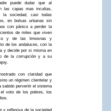
die puede dudar que al
an las capas mas incultas,
 la sociedad, casi todas
res, en bolsas urbanas sin
nos con pánico a perder la
cientos de miles que viven
ico y de las limosnas y
to de los andaluces, con la
nsa y decide por si misma en
do de la corrupción y a su
ajoy.
ostrado con claridad que
ino un régimen clientelar y
 sabido pervertir el sistema
el voto de los pobres, los
ltos.
e y reflexiva de la sociedad