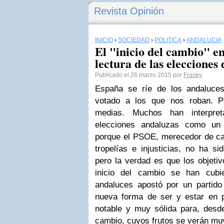
Revista Opinión
INICIO
›
SOCIEDAD
›
POLÍTICA
›
ANDALUCÍA
El "inicio del cambio" e
lectura de las elecciones
Publicado el 26 marzo 2015 por
Franky
España se ríe de los andaluce
votado a los que nos roban. 
medias. Muchos han interpret
elecciones andaluzas como un 
porque el PSOE, merecedor de cas
tropelías e injusticias, no ha s
pero la verdad es que los objeti
inicio del cambio se han cubi
andaluces apostó por un partid
nueva forma de ser y estar en 
notable y muy sólida para, desde
cambio, cuyos frutos se verán muy