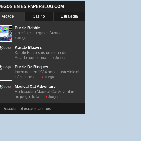
UEGOS EN ES.PAPERBLOG.COM
Arcade
Casino
Estrategia
Puzzle Bobble
Un clásico juego de Arcade. ......
Juega
Karate Blazers
Karate Blazers es un juego de
Arcade, que forma......
Juega
Puzzle De Bloques
Inventado en 1984 por el ruso Alekséi
Pázhitnov, e......
Juega
Magical Cat Adventure
Redescubre Magical Cat Adventure,
un juego de la......
Juega
Descubrir el espacio Juegos