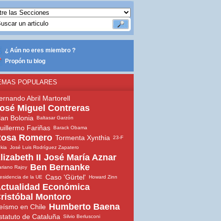
¿ Aún no eres miembro ?
Propón tu blog
EMAS POPULARES
ernando Abril Martorell
osé Miguel Contreras
lan Bolonia
Baltasar Garzón
uillermo Fariñas
Barack Obama
osa Romero
Tormenta Xynthia
23-F
ekia
José Luis Rodríguez Zapatero
lizabeth II
José María Aznar
Ben Bernanke
riano Rajoy
Caso 'Gürtel'
esidencia de la UE
Howard Zinn
ctualidad Económica
ristóbal Montoro
Humberto Baena
eísmo en Chile
statuto de Cataluña
Silvio Berlusconi