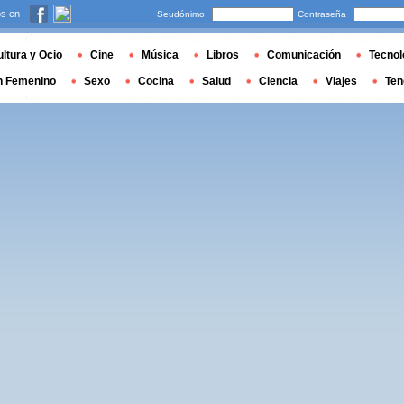
s en
Seudónimo
Contraseña
ltura y Ocio
Cine
Música
Libros
Comunicación
Tecnol
n Femenino
Sexo
Cocina
Salud
Ciencia
Viajes
Ten