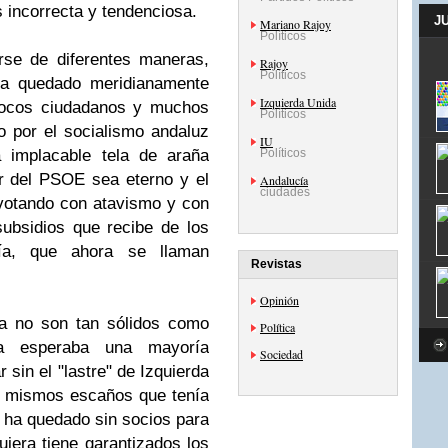
 incorrecta y tendenciosa.
J
Mariano Rajoy
Políticos
rse de diferentes maneras,
Rajoy
Políticos
ha quedado meridianamente
Izquierda Unida
pocos ciudadanos y muchos
Políticos
o por el socialismo andaluz
IU
 implacable tela de araña
Políticos
der del PSOE sea eterno y el
Andalucía
ciudades
 votando con atavismo y con
subsidios que recibe de los
cía, que ahora se llaman
Revistas
Opinión
a no son tan sólidos como
Política
la esperaba una mayoría
Sociedad
 sin el "lastre" de Izquierda
s mismos escaños que tenía
e ha quedado sin socios para
uiera tiene garantizados los