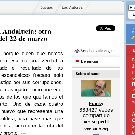
Juegos
Los Autores
n Andalucía: otra
 del 22 de marzo
T
Ver el artículo original
s porque dicen que hemos
F
Pero esa es una verdad a
Denunciar
J
ado el resultado de las
P
Sobre el autor
escandaloso fracaso sólo
G
tigo por sus corrupciones,
R
ido castigado como merece,
Ir
E
vos de los que queríamos el
Ma
Franky
erto. Uno de cada cuatro
Pr
668427
veces
o nuevo que representa una
A
compartido
política, una base mas que
C
ver su perfil
 ella, acometer la ruta del
S
ver su blog
E
 pronto. ---