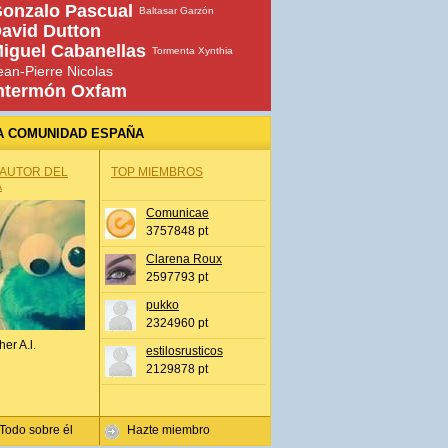
onzalo Pascual
Baltasar Garzón
avid Dutton
iguel Cabanellas
Tormenta Xynthia
ean-Pierre Nicolas
ntermón Oxfam
A COMUNIDAD ESPAÑA
 AUTOR DEL
TOP MIEMBROS
A
Comunicae
3757848 pt
Clarena Roux
2597793 pt
pukko
2324960 pt
her A.l.
estilosrusticos
2129878 pt
Todo sobre él
Hazte miembro