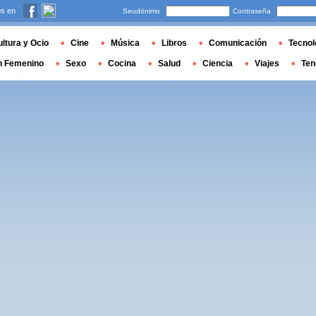
s en
Seudónimo
Contraseña
ltura y Ocio
Cine
Música
Libros
Comunicación
Tecnol
n Femenino
Sexo
Cocina
Salud
Ciencia
Viajes
Ten