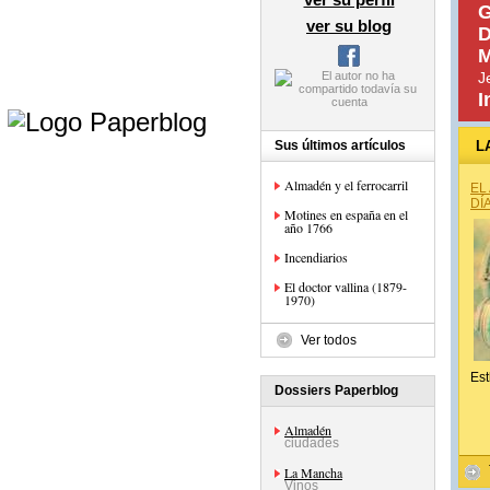
G
ver su blog
D
M
J
I
e
Sus últimos artículos
L
Almadén y el ferrocarril
EL
DÍ
Motines en españa en el
año 1766
Incendiarios
El doctor vallina (1879-
1970)
Ver todos
Est
Dossiers Paperblog
Almadén
ciudades
La Mancha
Vinos