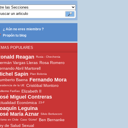
¿ Aún no eres miembro ?
Propón tu blog
EMAS POPULARES
onald Reagan
Rusia - Chechenia
ermán Vargas Lleras
Rosa Romero
ernando Abril Martorell
ichel Sapin
Plan Bolonia
Fernando Mora
umberto Baena
Cristóbal Montoro
esidencia de la UE
Elizabeth II
illermo Fariñas
osé Miguel Contreras
ctualidad Económica
23-F
oaquín Leguina
osé María Aznar
Silvio Berlusconi
Ben Bernanke
ísmo en Chile
Caso 'Gürtel'
ey de Salud Sexual