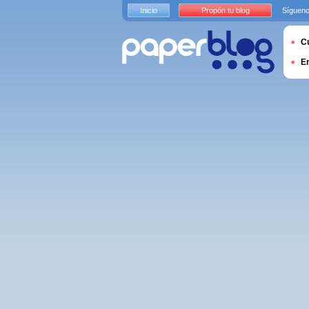
Inicio
Propón tu blog
Sígueno
Cu
E