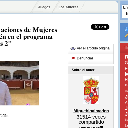
Juegos
Los Autores
iaciones de Mujeres
én en el programa
s 2"
T
Ver el artículo original
R
Denunciar
G
F
Sobre el autor
M
H
Pr
Gu
J
A
J
Mipuebloalmaden
J
7:45.
31514
veces
Se
compartido
L
ver su perfil