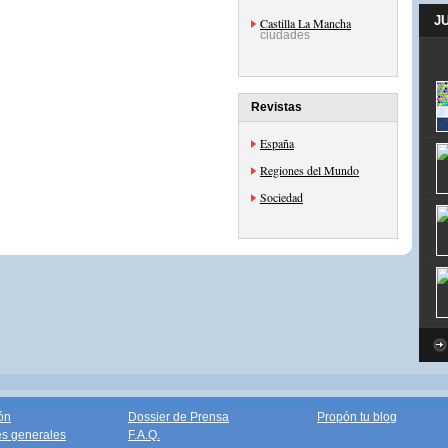
J
Castilla La Mancha
ciudades
Revistas
España
Regiones del Mundo
Sociedad
ón
Dossier de Prensa
Propón tu blog
s generales
F.A.Q.