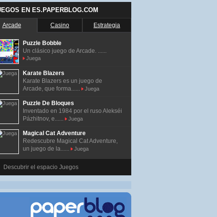
UEGOS EN ES.PAPERBLOG.COM
Arcade
Casino
Estrategia
Puzzle Bobble
Un clásico juego de Arcade. ......
Juega
Karate Blazers
Karate Blazers es un juego de
Arcade, que forma......
Juega
Puzzle De Bloques
Inventado en 1984 por el ruso Alekséi
Pázhitnov, e......
Juega
Magical Cat Adventure
Redescubre Magical Cat Adventure,
un juego de la......
Juega
Descubrir el espacio Juegos