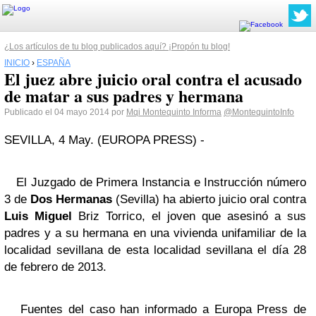
¿Los artículos de tu blog publicados aquí? ¡Propón tu blog!
INICIO
›
ESPAÑA
El juez abre juicio oral contra el acusado
de matar a sus padres y hermana
Publicado el 04 mayo 2014 por
Mqi Montequinto Informa
@MontequintoInfo
SEVILLA, 4 May. (EUROPA PRESS) -
El Juzgado de Primera Instancia e Instrucción número
3 de
Dos Hermanas
(Sevilla) ha abierto juicio oral contra
Luis Miguel
Briz Torrico, el joven que asesinó a sus
padres y a su hermana en una vivienda unifamiliar de la
localidad sevillana de esta localidad sevillana el día 28
de febrero de 2013.
Fuentes del caso han informado a Europa Press de