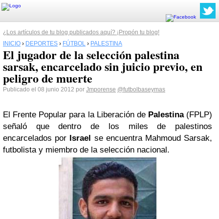
¿Los artículos de tu blog publicados aquí? ¡Propón tu blog!
INICIO
›
DEPORTES
›
FÚTBOL
›
PALESTINA
El jugador de la selección palestina
sarsak, encarcelado sin juicio previo, en
peligro de muerte
Publicado el 08 junio 2012 por
Jmporense
@futbolbaseymas
El Frente Popular para la Liberación de
Palestina
(FPLP)
señaló que dentro de los miles de palestinos
encarcelados por
Israel
se encuentra Mahmoud Sarsak,
futbolista y miembro de la selección nacional.