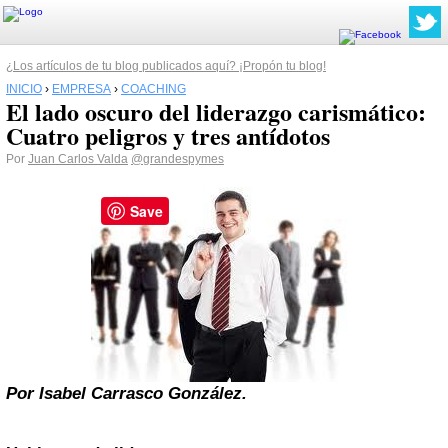
¿Los artículos de tu blog publicados aquí? ¡Propón tu blog!
INICIO
›
EMPRESA
›
COACHING
El lado oscuro del liderazgo carismático:
Cuatro peligros y tres antídotos
Por
Juan Carlos Valda
@grandespymes
Save
Por Isabel Carrasco González.