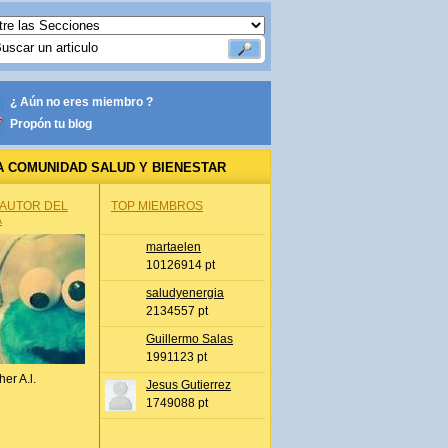
¿ Aún no eres miembro ?
Propón tu blog
A COMUNIDAD SALUD Y BIENESTAR
 AUTOR DEL
TOP MIEMBROS
A
martaelen
10126914 pt
saludyenergia
2134557 pt
Guillermo Salas
1991123 pt
her A.l.
Jesus Gutierrez
1749088 pt