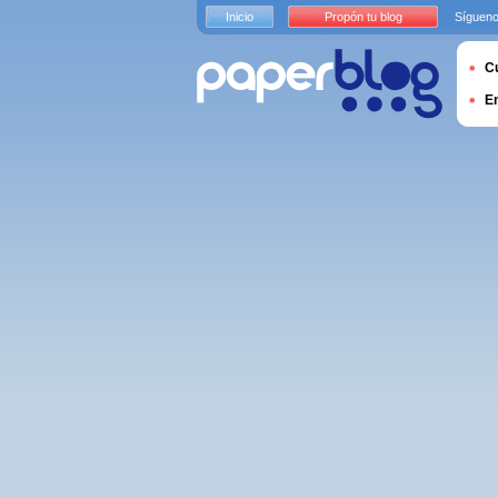
Inicio
Propón tu blog
Sígueno
Cu
E