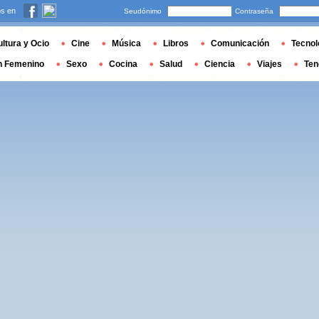
s en
Seudónimo
Contraseña
ltura y Ocio
Cine
Música
Libros
Comunicación
Tecnol
n Femenino
Sexo
Cocina
Salud
Ciencia
Viajes
Ten