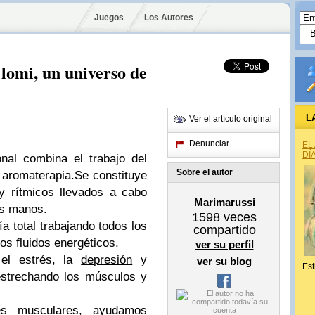
Juegos
Los Autores
lomi, un universo de
L
Ver el artículo original
Denunciar
EL
DÍ
nal combina el trabajo del
Sobre el autor
 aromaterapia.Se constituye
y rítmicos llevados a cabo
Marimarussi
as manos.
1598
veces
a total trabajando todos los
compartido
os fluidos energéticos.
ver su perfil
 el estrés, la
depresión
y
ver su blog
Est
, estrechando los músculos y
nes musculares, ayudamos