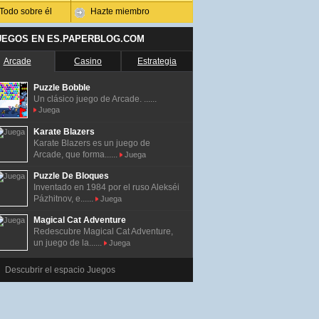
Todo sobre él
Hazte miembro
UEGOS EN ES.PAPERBLOG.COM
Arcade
Casino
Estrategia
Puzzle Bobble
Un clásico juego de Arcade. ......
Juega
Karate Blazers
Karate Blazers es un juego de
Arcade, que forma......
Juega
Puzzle De Bloques
Inventado en 1984 por el ruso Alekséi
Pázhitnov, e......
Juega
Magical Cat Adventure
Redescubre Magical Cat Adventure,
un juego de la......
Juega
Descubrir el espacio Juegos