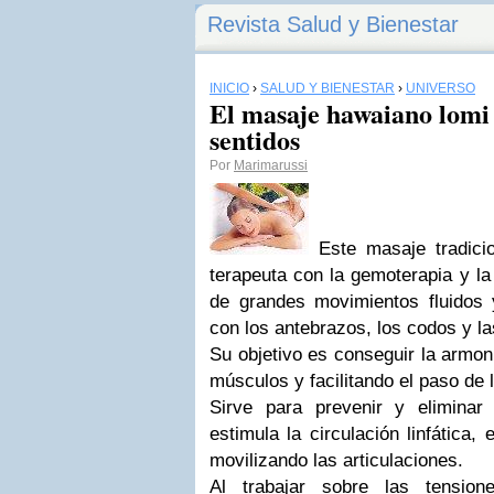
Revista Salud y Bienestar
INICIO
›
SALUD Y BIENESTAR
›
UNIVERSO
El masaje hawaiano lomi 
sentidos
Por
Marimarussi
Este masaje tradicio
terapeuta con la gemoterapia y la
de grandes movimientos fluidos 
con los antebrazos, los codos y l
Su objetivo es conseguir la armoní
músculos y facilitando el paso de l
Sirve para prevenir y eliminar
estimula la circulación linfática
movilizando las articulaciones.
Al trabajar sobre las tensio