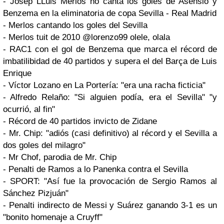
- Josep LLuis Merlos no canta los goles de Asensio y
Benzema en la eliminatoria de copa Sevilla - Real Madrid
- Merlos cantando los goles del Sevilla
- Merlos tuit de 2010 @lorenzo99 olele, olala
- RAC1 con el gol de Benzema que marca el récord de
imbatilibidad de 40 partidos y supera el del Barça de Luis
Enrique
- Víctor Lozano en La Portería: "era una racha ficticia"
- Alfredo Relaño: "Si alguien podía, era el Sevilla" "y
ocurrió, al fin"
- Récord de 40 partidos invicto de Zidane
- Mr. Chip: "adiós (casi definitivo) al récord y el Sevilla a
dos goles del milagro"
- Mr Chof, parodia de Mr. Chip
- Penalti de Ramos a lo Panenka contra el Sevilla
- SPORT: "Así fue la provocación de Sergio Ramos al
Sánchez Pizjuán"
- Penalti indirecto de Messi y Suárez ganando 3-1 es un
"bonito homenaje a Cruyff"