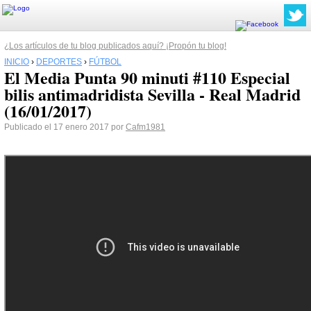
¿Los artículos de tu blog publicados aquí? ¡Propón tu blog!
INICIO
›
DEPORTES
›
FÚTBOL
El Media Punta 90 minuti #110 Especial
bilis antimadridista Sevilla - Real Madrid
(16/01/2017)
Publicado el 17 enero 2017 por
Cafm1981