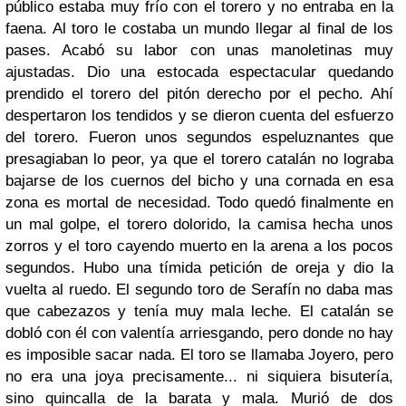
público estaba muy frío con el torero y no entraba en la
faena. Al toro le costaba un mundo llegar al final de los
pases. Acabó su labor con unas manoletinas muy
ajustadas. Dio una estocada espectacular quedando
prendido el torero del pitón derecho por el pecho. Ahí
despertaron los tendidos y se dieron cuenta del esfuerzo
del torero. Fueron unos segundos espeluznantes que
presagiaban lo peor, ya que el torero catalán no lograba
bajarse de los cuernos del bicho y una cornada en esa
zona es mortal de necesidad. Todo quedó finalmente en
un mal golpe, el torero dolorido, la camisa hecha unos
zorros y el toro cayendo muerto en la arena a los pocos
segundos. Hubo una tímida petición de oreja y dio la
vuelta al ruedo. El segundo toro de Serafín no daba mas
que cabezazos y tenía muy mala leche. El catalán se
dobló con él con valentía arriesgando, pero donde no hay
es imposible sacar nada. El toro se llamaba Joyero, pero
no era una joya precisamente... ni siquiera bisutería,
sino quincalla de la barata y mala. Murió de dos