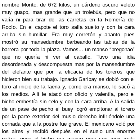
nombre Morito, de 672 kilos, un cárdeno oscuro veleto
muy guapo, mas grande que un trolebús, pero que no
valía ni para tirar de las carretas en la Romería del
Rocío. En el capote el toro salía suelto y con la cara
arriba sin humillar. Era muy corretón y abanto pues
mostró su mansedumbre barbeando las tablas de la
barrera por toda la plaza. Vamos... un manso “pregonao”
que no quería ni ver al caballo. Tuvo una lidia
desordenada y descompuesta mas por la mansedumbre
del elefante que por la eficacia de los toreros que
hicieron bien su trabajo. Ignacio Garibay se dobló con el
toro al inicio de la faena y, como era manso, lo sacó a
los medios. Allí le atacó con oficio y valentía, pero el
bicho embestía sin celo y con la cara arriba. A la salida
de un pase de pecho el buey logró empitonar al torero
por la parte exterior del muslo derecho infiriéndole una
cornada que a la postre fue grave. El mexicano voló por
los aires y recibió después en el suelo una enorme
paliza, pues el bicho era manso pero con muy mala