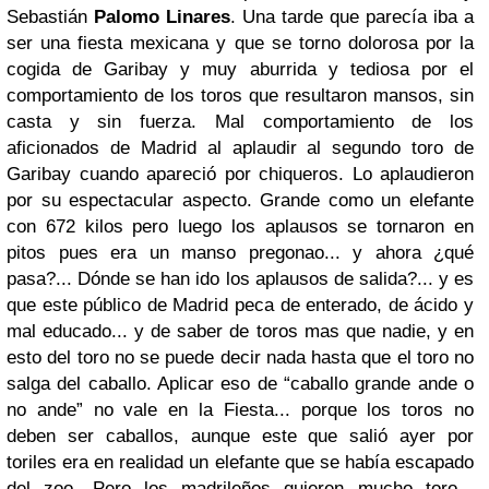
Sebastián
Palomo Linares
. Una tarde que parecía iba a
ser una fiesta mexicana y que se torno dolorosa por la
cogida de Garibay y muy aburrida y tediosa por el
comportamiento de los toros que resultaron mansos, sin
casta y sin fuerza. Mal comportamiento de los
aficionados de Madrid al aplaudir al segundo toro de
Garibay cuando apareció por chiqueros. Lo aplaudieron
por su espectacular aspecto. Grande como un elefante
con 672 kilos pero luego los aplausos se tornaron en
pitos pues era un manso pregonao... y ahora ¿qué
pasa?... Dónde se han ido los aplausos de salida?... y es
que este público de Madrid peca de enterado, de ácido y
mal educado... y de saber de toros mas que nadie, y en
esto del toro no se puede decir nada hasta que el toro no
salga del caballo. Aplicar eso de “caballo grande ande o
no ande” no vale en la Fiesta... porque los toros no
deben ser caballos, aunque este que salió ayer por
toriles era en realidad un elefante que se había escapado
del zoo. Pero los madrileños quieren mucho toro...