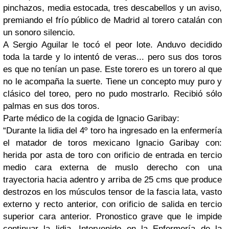
pinchazos, media estocada, tres descabellos y un aviso,
premiando el frío público de Madrid al torero catalán con
un sonoro silencio.
A Sergio Aguilar le tocó el peor lote. Anduvo decidido
toda la tarde y lo intentó de veras... pero sus dos toros
es que no tenían un pase. Este torero es un torero al que
no le acompaña la suerte. Tiene un concepto muy puro y
clásico del toreo, pero no pudo mostrarlo. Recibió sólo
palmas en sus dos toros.
Parte médico de la cogida de Ignacio Garibay:
“Durante la lidia del 4º toro ha ingresado en la enfermería
el matador de toros mexicano Ignacio Garibay con:
herida por asta de toro con orificio de entrada en tercio
medio cara externa de muslo derecho con una
trayectoria hacia adentro y arriba de 25 cms que produce
destrozos en los músculos tensor de la fascia lata, vasto
externo y recto anterior, con orificio de salida en tercio
superior cara anterior. Pronostico grave que le impide
continuar la lidia. Intervenido en la Enfermería de la