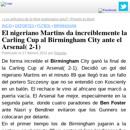
¿Los artículos de tu blog publicados aquí? ¡Propón tu blog!
INICIO
›
DEPORTES
›
FÚTBOL
›
BIRMINGHAM
El nigeriano Martins da increiblemente la
Carling Cup al Birmingham City ante el
Arsenal( 2-1)
Publicado el 27 febrero 2011 por
Paquito
De forma increible el
Birmingham
City ganó la final de
la Carling Cup al Arsenal( 2-1). Decidió un gol del
nigeriano Martins en el minuto 89 que llegó tras un fallo
del portero Szczesny que no se entendió con Koscienly
en un balón. El rechace le vino al africano que marcó a
puerta vacía. El Arsenal fue mejor, especialmente en la
segunda parte, donde cuatro paradones de
Ben Foster
ante Nasri y Bendtner evitaron que los Gunners se
colocaran por delante.
En el primer tiempo los de Birmingham jugaron a la