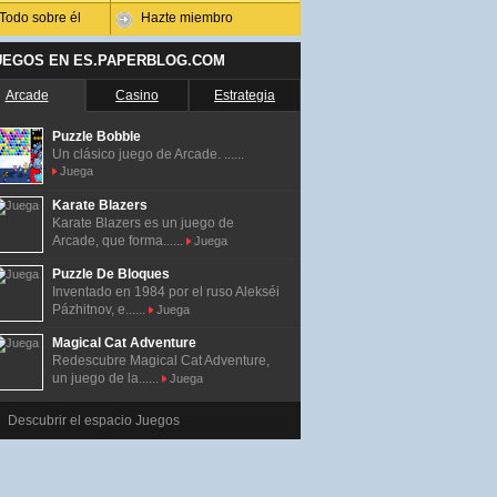
Todo sobre él
Hazte miembro
UEGOS EN ES.PAPERBLOG.COM
Arcade
Casino
Estrategia
Puzzle Bobble
Un clásico juego de Arcade. ......
Juega
Karate Blazers
Karate Blazers es un juego de
Arcade, que forma......
Juega
Puzzle De Bloques
Inventado en 1984 por el ruso Alekséi
Pázhitnov, e......
Juega
Magical Cat Adventure
Redescubre Magical Cat Adventure,
un juego de la......
Juega
Descubrir el espacio Juegos