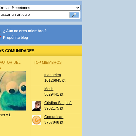
¿ Aún no eres miembro ?
Propón tu blog
AS COMUNIDADES
 AUTOR DEL
TOP MIEMBROS
A
martaelen
10126845 pt
Mesh
5629441 pt
Cristina Sanjosé
3902175 pt
her A.l.
Comunicae
3757848 pt