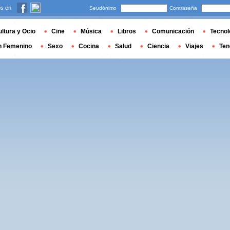
s en
Seudónimo
Contraseña
ltura y Ocio
Cine
Música
Libros
Comunicación
Tecnol
n Femenino
Sexo
Cocina
Salud
Ciencia
Viajes
Ten