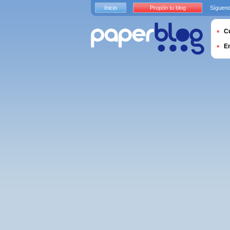
Inicio
Propón tu blog
Sígueno
Cu
E