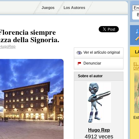
Juegos
Los Autores
Florencia siempre
azza della Signoria.
HugoRep
L
Ver el artículo original
Denunciar
EL
DÍ
Sobre el autor
Est
Hugo Rep
4912
veces