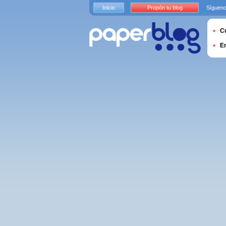
Inicio
Propón tu blog
Sígueno
Cu
E