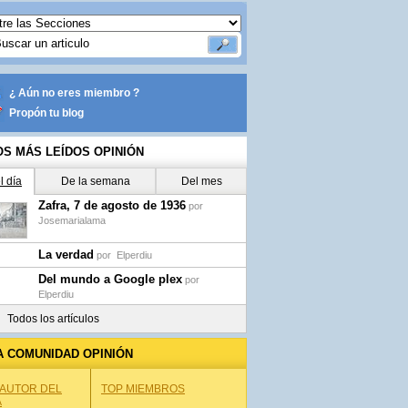
¿ Aún no eres miembro ?
Propón tu blog
OS MÁS LEÍDOS OPINIÓN
l día
De la semana
Del mes
Zafra, 7 de agosto de 1936
por
Josemarialama
La verdad
por
Elperdiu
Del mundo a Google plex
por
Elperdiu
Todos los artículos
A COMUNIDAD OPINIÓN
 AUTOR DEL
TOP MIEMBROS
A