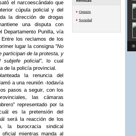
Revistas
esató el narcoescándalo que
erior cúpula policial y del
Opinión
oda la dirección de drogas
Sociedad
 mantiene una disputa con
el Departamento Punilla, vía
 Entre los reclamos de los
primer lugar la consigna
"No
e participan de la protesta, y
subjefe policial”,
lo cual
a de la policía provincial.
lanteada la renuncia del
llamó a una reunión -todavía
los pasos a seguir, con los
rovinciales, las cámaras
brero” representado por la
uál es la pretensión del
uál será la reacción de los
, la burocracia sindical
 oficial mientras manda al