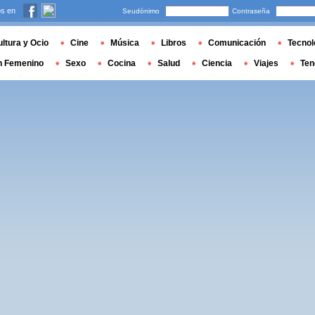
s en
Seudónimo
Contraseña
ltura y Ocio
Cine
Música
Libros
Comunicación
Tecnol
n Femenino
Sexo
Cocina
Salud
Ciencia
Viajes
Ten