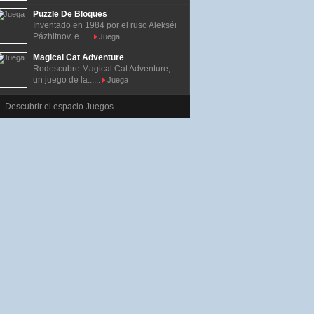
Puzzle De Bloques
Inventado en 1984 por el ruso Alekséi
Pázhitnov, e......
Juega
Magical Cat Adventure
Redescubre Magical Cat Adventure,
un juego de la......
Juega
Descubrir el espacio Juegos