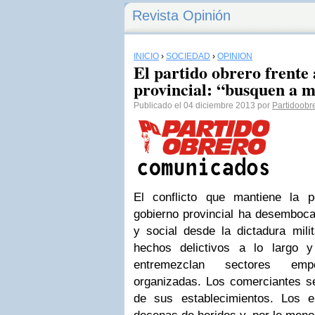
Revista Opinión
INICIO
›
SOCIEDAD
›
OPINIÓN
El partido obrero frente a
provincial: “busquen a m
Publicado el 04 diciembre 2013 por
Partidoobr
El conflicto que mantiene la 
gobierno provincial ha desembocad
y social desde la dictadura mil
hechos delictivos a lo largo 
entremezclan sectores em
organizadas. Los comerciantes 
de sus establecimientos. Los e