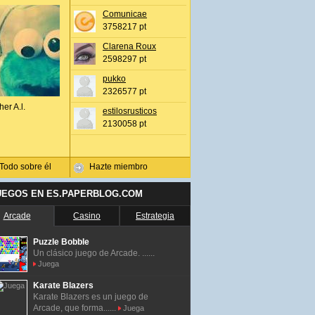
Comunicae
3758217 pt
Clarena Roux
2598297 pt
pukko
2326577 pt
her A.l.
estilosrusticos
2130058 pt
Todo sobre él
Hazte miembro
UEGOS EN ES.PAPERBLOG.COM
Arcade
Casino
Estrategia
Puzzle Bobble
Un clásico juego de Arcade. ......
Juega
Karate Blazers
Karate Blazers es un juego de
Arcade, que forma......
Juega