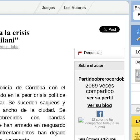
Juegos
Los Autores
 la crisis
ilani”
erocordoba
L
Denunciar
De
Sobre el autor
Partidoobrerocordoba
2069
veces
policía de Córdoba con el
compartido
o en la peor crisis política
ver su perfil
itar. Se suceden saqueos y
ver su blog
y ancho de la ciudad. Se
pobrecidos con bandas
L
se han armado en resguardo
nfrentamientos han dejado
EL
DÍ
Sus últimos artículos