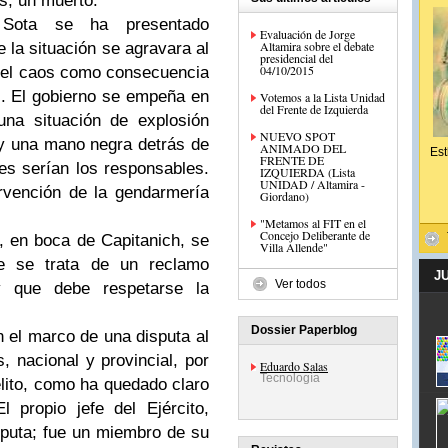
s, un muerto.
 Sota se ha presentado
Evaluación de Jorge
Altamira sobre el debate
 la situación se agravara al
presidencial del
04/10/2015
r el caos como consecuencia
s. El gobierno se empeña en
Votemos a la Lista Unidad
del Frente de Izquierda
na situación de explosión
NUEVO SPOT
ay una mano negra detrás de
ANIMADO DEL
Est
FRENTE DE
es serían los responsables.
IZQUIERDA (Lista
UNIDAD / Altamira -
ervención de la gendarmería
Giordano)
"Metamos al FIT en el
Concejo Deliberante de
l, en boca de Capitanich, se
Villa Allende"
ue se trata de un reclamo
J
Ver todos
 y que debe respetarse la
Dossier Paperblog
n el marco de una disputa al
s, nacional y provincial, por
Eduardo Salas
Tecnología
elito, como ha quedado claro
l propio jefe del Ejército,
isputa; fue un miembro de su