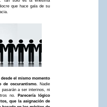
n. Tan solo es la enésima
iocre que hace gala de su
acia.
o, desde el mismo momento
o de oscurantismo.
Nadie
pasarán a ser interinos, ni
otros no.
Parecería lógico
itos, que la asignación de
io basado en los méritos de