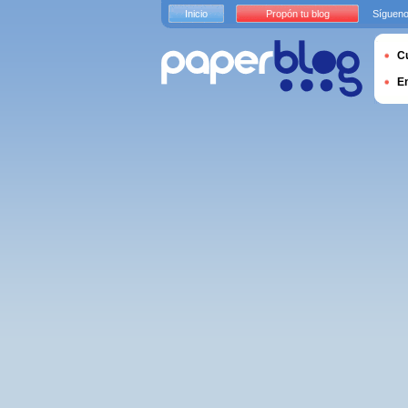
Inicio
Propón tu blog
Sígueno
Cu
E