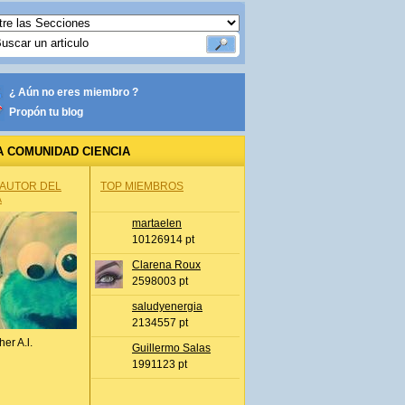
¿ Aún no eres miembro ?
Propón tu blog
A COMUNIDAD CIENCIA
 AUTOR DEL
TOP MIEMBROS
A
martaelen
10126914 pt
Clarena Roux
2598003 pt
saludyenergia
2134557 pt
her A.l.
Guillermo Salas
1991123 pt