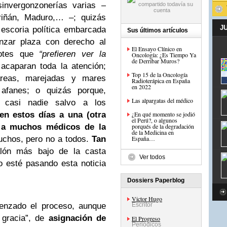
sinvergonzonerías varias –
riñán, Maduro,… –; quizás
J
escoria política embarcada
Sus últimos artículos
nzar plaza con derecho al
El Ensayo Clínico en
botes que
“prefieren ver la
Oncología: ¿Es Tiempo Ya
de Derribar Muros?
 acaparan toda la atención;
Top 15 de la Oncología
areas, marejadas y mares
Radioterápica en España
en 2022
afanes; o quizás porque,
Las alpargatas del médico
 casi nadie salvo a los
en estos días a una (otra
¿En qué momento se jodió
el Perú?, o algunos
n a muchos médicos de la
porqués de la degradación
de la Medicina en
uchos, pero no a todos.
Tan
España…
alón más bajo de la casta
Ver todos
o esté pasando esta noticia
Dossiers Paperblog
Victor Hugo
enzado el proceso, aunque
Escritor
 gracia”, de
asignación de
El Progreso
Periódicos