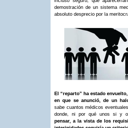
incluso seguro, que aparecería
demostración de un sistema med
absoluto desprecio por la meritocr
El “reparto” ha estado envuelt
en que se anunció, de un hal
sabe cuantos médicos eventuales 
donde, ni por qué unos si y 
pensar, a la vista de los requis
interinidades seguiría un criter