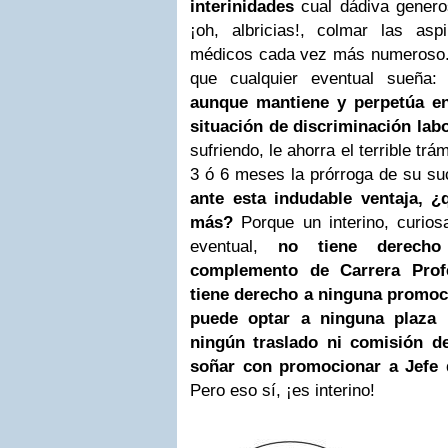
interinidades
cual dádiva genero
¡oh, albricias!, colmar las as
médicos cada vez más numeroso.
que cualquier eventual sueña:
u
aunque mantiene y perpetúa en
situación de discriminación lab
sufriendo, le ahorra el terrible tr
3 ó 6 meses la prórroga de su su
ante esta indudable ventaja, ¿
más?
Porque un interino, curi
eventual,
no tiene derecho 
complemento de Carrera Profe
tiene derecho a ninguna promoc
puede optar a ninguna plaza 
ningún traslado ni comisión d
soñar con promocionar a Jefe 
Pero eso sí, ¡es interino!