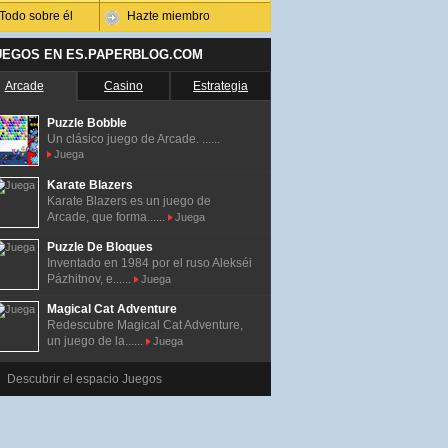
Todo sobre él
Hazte miembro
UEGOS EN ES.PAPERBLOG.COM
Arcade
Casino
Estrategia
Puzzle Bobble
Un clásico juego de Arcade. ......
Juega
Karate Blazers
Karate Blazers es un juego de
Arcade, que forma......
Juega
Puzzle De Bloques
Inventado en 1984 por el ruso Alekséi
Pázhitnov, e......
Juega
Magical Cat Adventure
Redescubre Magical Cat Adventure,
un juego de la......
Juega
Descubrir el espacio Juegos