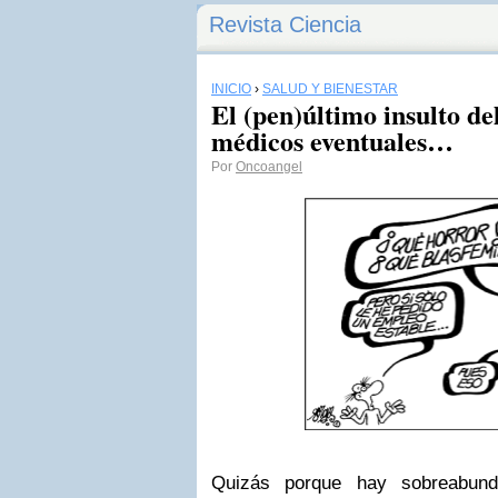
Revista Ciencia
INICIO
›
SALUD Y BIENESTAR
El (pen)último insulto de
médicos eventuales…
Por
Oncoangel
Quizás porque hay sobreabund