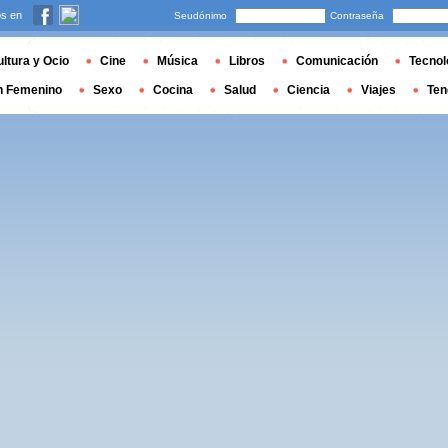
s en
Seudónimo
Contraseña
ltura y Ocio
Cine
Música
Libros
Comunicación
Tecnol
n Femenino
Sexo
Cocina
Salud
Ciencia
Viajes
Ten