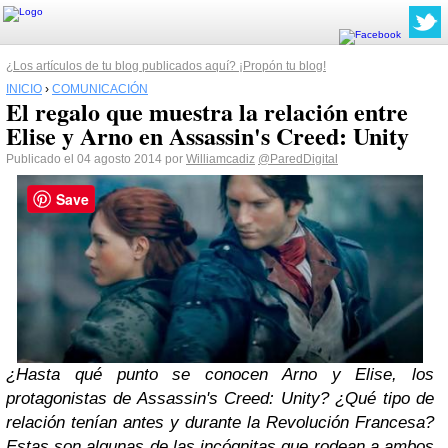
¿Los artículos de tu blog publicados aquí? ¡Propón tu blog!
INICIO
›
COMUNICACIÓN
El regalo que muestra la relación entre
Elise y Arno en Assassin's Creed: Unity
Publicado el 04 agosto 2014 por
Williamcadiz
@ParedDigital
Save
¿Hasta qué punto se conocen Arno y Elise, los
protagonistas de Assassin's Creed: Unity? ¿Qué tipo de
relación tenían antes y durante la Revolución Francesa?
Estas son algunas de las incógnitas que rodean a ambos