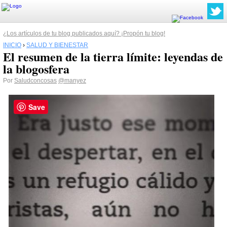
¿Los artículos de tu blog publicados aquí? ¡Propón tu blog!
INICIO
›
SALUD Y BIENESTAR
El resumen de la tierra límite: leyendas de
la blogosfera
Por
Saludconcosas
@manyez
Save