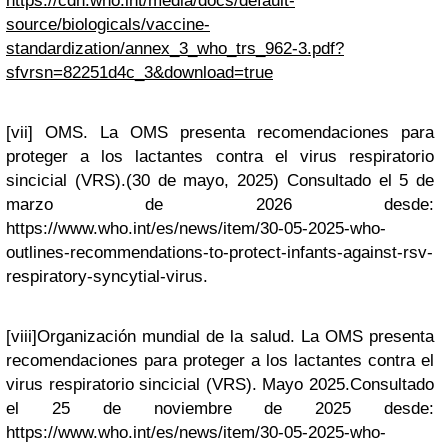
https://cdn.who.int/media/docs/default-
source/biologicals/vaccine-
standardization/annex_3_who_trs_962-3.pdf?
sfvrsn=82251d4c_3&download=true
[vii]
OMS. La OMS presenta recomendaciones para
proteger a los lactantes contra el virus respiratorio
sincicial (VRS).(30 de mayo, 2025) Consultado el 5 de
marzo de 2026 desde:
https://www.who.int/es/news/item/30-05-2025-who-
outlines-recommendations-to-protect-infants-against-rsv-
respiratory-syncytial-virus
.
[viii]
Organización mundial de la salud.
La OMS presenta
recomendaciones para proteger a los lactantes contra el
virus respiratorio sincicial (VRS). Mayo 2025.Consultado
el 25 de noviembre de 2025 desde:
https://www.who.int/es/news/item/30-05-2025-who-