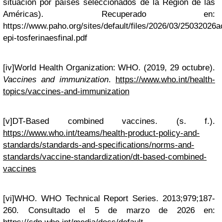
situación por países seleccionados de la Región de las
Américas). Recuperado en:
https://www.paho.org/sites/default/files/2026/03/25032026a
epi-tosferinaesfinal.pdf
[iv]
World Health Organization: WHO. (2019, 29 octubre).
Vaccines and immunization
.
https://www.who.int/health-
topics/vaccines-and-immunization
[v]
DT-Based combined vaccines. (s. f.).
https://www.who.int/teams/health-product-policy-and-
standards/standards-and-specifications/norms-and-
standards/vaccine-standardization/dt-based-combined-
vaccines
[vi]
WHO. WHO Technical Report Series.
2013;979;187-
260. Consultado el 5 de marzo de 2026 en: