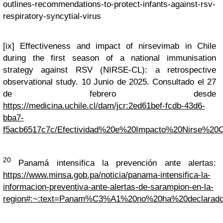
outlines-recommendations-to-protect-infants-against-rsv-
respiratory-syncytial-virus
[ix]
Effectiveness and impact of nirsevimab in Chile
during the first season of a national immunisation
strategy against RSV (NIRSE-CL): a retrospective
observational study.
10 Junio de 2025. Consultado el 27
de febrero desde
https://medicina.uchile.cl/dam/jcr:2ed61bef-fcdb-43d6-
bba7-
f5acb6517c7c/Efectividad%20e%20Impacto%20Nirse%20C
20
Panamá intensifica la prevención ante alertas:
https://www.minsa.gob.pa/noticia/panama-intensifica-la-
informacion-preventiva-ante-alertas-de-sarampion-en-la-
region#:~:text=Panam%C3%A1%20no%20ha%20declarad