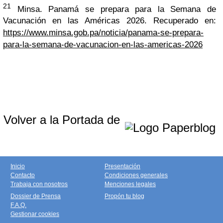
21
Minsa.
Panamá se prepara para la Semana de
Vacunación en las Américas 2026. Recuperado en:
https://www.minsa.gob.pa/noticia/panama-se-prepara-
para-la-semana-de-vacunacion-en-las-americas-2026
Volver a la Portada de
Inicio
Presentación
Contacto
Condiciones generales
Trabaja con nosotros
Menciones legales
Dossier de Prensa
Propón tu blog
F.A.Q.
Gestionar cookies