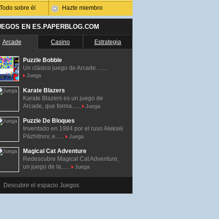
Todo sobre él
Hazte miembro
UEGOS EN ES.PAPERBLOG.COM
Arcade
Casino
Estrategia
Puzzle Bobble
Un clásico juego de Arcade. ......
Juega
Karate Blazers
Karate Blazers es un juego de
Arcade, que forma......
Juega
Puzzle De Bloques
Inventado en 1984 por el ruso Alekséi
Pázhitnov, e......
Juega
Magical Cat Adventure
Redescubre Magical Cat Adventure,
un juego de la......
Juega
Descubrir el espacio Juegos