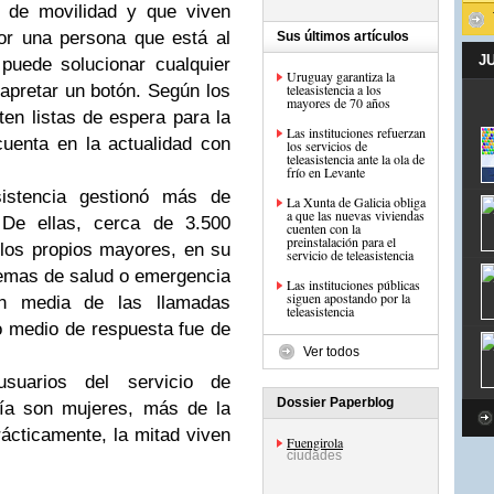
 de movilidad y que viven
or una persona que está al
Sus últimos artículos
J
 puede solucionar cualquier
Uruguay garantiza la
apretar un botón. Según los
teleasistencia a los
mayores de 70 años
en listas de espera para la
Las instituciones refuerzan
cuenta en la actualidad con
los servicios de
teleasistencia ante la ola de
frío en Levante
sistencia gestionó más de
La Xunta de Galicia obliga
a que las nuevas viviendas
 De ellas, cerca de 3.500
cuenten con la
preinstalación para el
 los propios mayores, en su
servicio de teleasistencia
emas de salud o emergencia
Las instituciones públicas
siguen apostando por la
ón media de las llamadas
teleasistencia
o medio de respuesta fue de
Ver todos
uarios del servicio de
Dossier Paperblog
ría son mujeres, más de la
ácticamente, la mitad viven
Fuengirola
ciudades