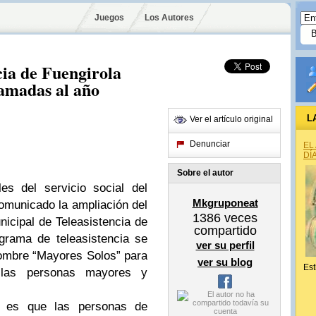
Juegos
Los Autores
ncia de Fuengirola
lamadas al año
L
Ver el artículo original
Denunciar
EL
DÍ
Sobre el autor
es del servicio social del
Mkgruponeat
omunicado la ampliación del
1386
veces
icipal de Teleasistencia de
compartido
grama de teleasistencia se
ver su perfil
ombre “Mayores Solos” para
ver su blog
Est
 las personas mayores y
” es que las personas de