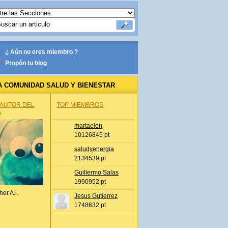
¿ Aún no eres miembro ?
Propón tu blog
A COMUNIDAD SALUD Y BIENESTAR
 AUTOR DEL
TOP MIEMBROS
A
martaelen
10126845 pt
saludyenergia
2134539 pt
Guillermo Salas
1990952 pt
her A.l.
Jesus Gutierrez
1748632 pt