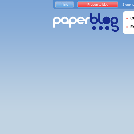
Inicio
Propón tu blog
Sígueno
Cu
E