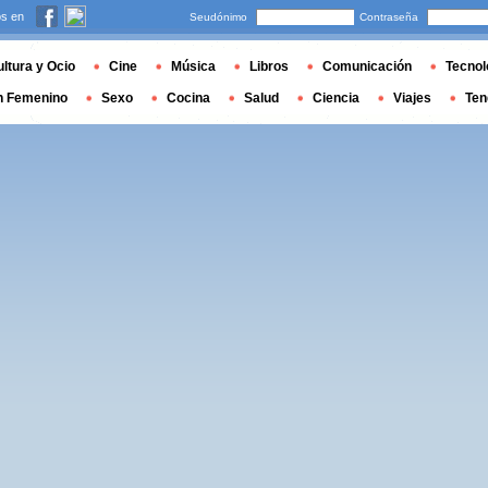
s en
Seudónimo
Contraseña
ltura y Ocio
Cine
Música
Libros
Comunicación
Tecnol
n Femenino
Sexo
Cocina
Salud
Ciencia
Viajes
Ten