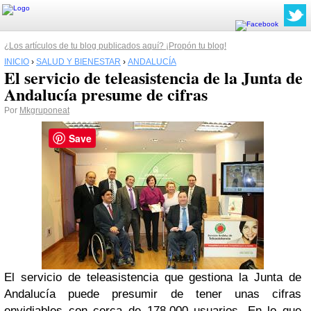
¿Los artículos de tu blog publicados aquí? ¡Propón tu blog!
INICIO
›
SALUD Y BIENESTAR
›
ANDALUCÍA
El servicio de teleasistencia de la Junta de
Andalucía presume de cifras
Por
Mkgruponeat
Save
El servicio de teleasistencia que gestiona la Junta de
Andalucía puede presumir de tener unas cifras
envidiables con cerca de 178.000 usuarios. En lo que