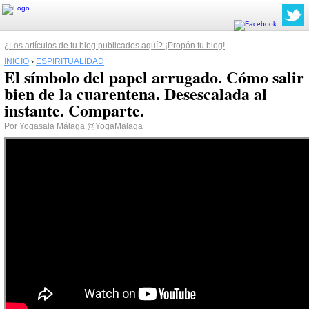
¿Los artículos de tu blog publicados aquí? ¡Propón tu blog!
INICIO
›
ESPIRITUALIDAD
El símbolo del papel arrugado. Cómo salir
bien de la cuarentena. Desescalada al
instante. Comparte.
Por
Yogasala Málaga
@YogaMalaga