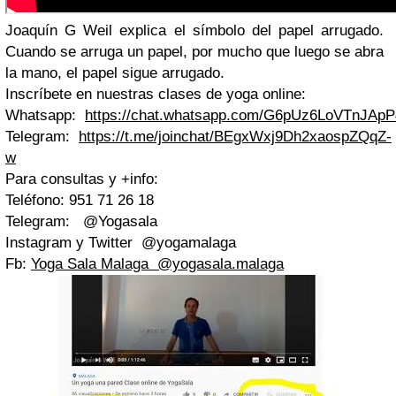
Joaquín G Weil explica el símbolo del papel arrugado.
Cuando se arruga un papel, por mucho que luego se abra
la mano, el papel sigue arrugado.
Inscríbete en nuestras clases de yoga online:
Whatsapp:
https://chat.whatsapp.com/G6pUz6LoVTnJAp
Telegram:
https://t.me/joinchat/BEgxWxj9Dh2xaospZQqZ-
w
Para consultas y +info:
Teléfono: 951 71 26 18
Telegram: @Yogasala
Instagram y Twitter @yogamalaga
Fb:
Yoga Sala Malaga @yogasala.malaga