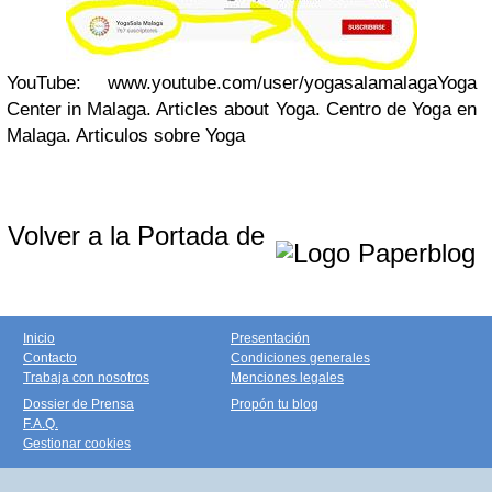
YouTube:
www.youtube.com/user/yogasalamalagaYoga
Center in Malaga. Articles about Yoga. Centro de Yoga en
Malaga. Articulos sobre Yoga
Volver a la Portada de
Inicio
Presentación
Contacto
Condiciones generales
Trabaja con nosotros
Menciones legales
Dossier de Prensa
Propón tu blog
F.A.Q.
Gestionar cookies