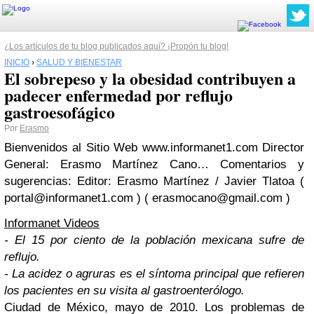
¿Los artículos de tu blog publicados aquí? ¡Propón tu blog!
INICIO
›
SALUD Y BIENESTAR
El sobrepeso y la obesidad contribuyen a
padecer enfermedad por reflujo
gastroesofágico
Por
Erasmo
Bienvenidos al Sitio Web www.informanet1.com Director
General: Erasmo Martínez Cano… Comentarios y
sugerencias: Editor: Erasmo Martínez / Javier Tlatoa (
portal@informanet1.com
) (
erasmocano@gmail.com
)
Informanet Videos
- El 15 por ciento de la población mexicana sufre de
reflujo.
- La acidez o agruras es el síntoma principal que refieren
los pacientes en su visita al gastroenterólogo.
Ciudad de México, mayo de 2010. Los problemas de