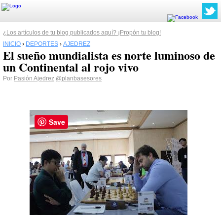
¿Los artículos de tu blog publicados aquí? ¡Propón tu blog!
INICIO
›
DEPORTES
›
AJEDREZ
El sueño mundialista es norte luminoso de
un Continental al rojo vivo
Por
Pasión Ajedrez
@planbasesores
Save