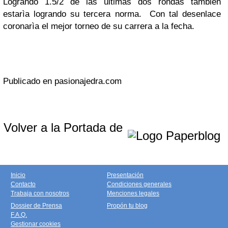
Logrando 1.5/2 de las ùltimas dos rondas tambièn
estarìa logrando su tercera norma. Con tal desenlace
coronarìa el mejor torneo de su carrera a la fecha.
Publicado en pasionajedra.com
Volver a la Portada de
Inicio
Presentación
Contacto
Condiciones generales
Trabaja con nosotros
Menciones legales
Dossier de Prensa
Propón tu blog
F.A.Q.
Gestionar cookies