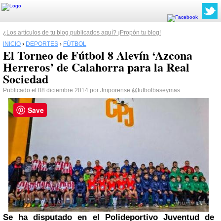
¿Los artículos de tu blog publicados aquí? ¡Propón tu blog!
INICIO
›
DEPORTES
›
FÚTBOL
El Torneo de Fútbol 8 Alevín ‘Azcona
Herreros’ de Calahorra para la Real
Sociedad
Publicado el 08 diciembre 2014 por
Jmporense
@futbolbaseymas
Save
Se ha disputado en el Polideportivo Juventud de