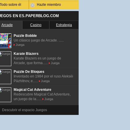
Todo sobre él
Hazte miembro
UEGOS EN ES.PAPERBLOG.COM
Arcade
Casino
Estrategia
Puzzle Bobble
Un clásico juego de Arcade. ......
Juega
Karate Blazers
Karate Blazers es un juego de
Arcade, que forma......
Juega
Puzzle De Bloques
Inventado en 1984 por el ruso Alekséi
Pázhitnov, e......
Juega
Magical Cat Adventure
Redescubre Magical Cat Adventure,
un juego de la......
Juega
Descubrir el espacio Juegos