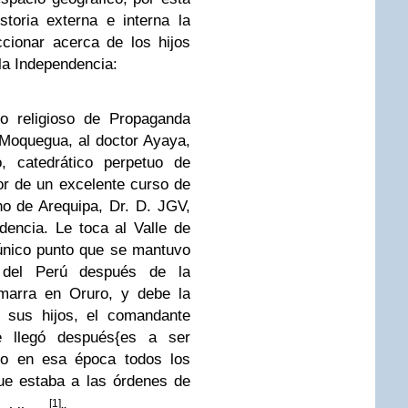
toria externa e interna la
ccionar acerca de los hijos
la Independencia:
do religioso de Propaganda
e Moquegua, al doctor Ayaya,
, catedrático perpetuo de
r de un excelente curso de
no de Arequipa, Dr. D. JGV,
dencia. Le toca al Valle de
 único punto que se mantuvo
 del Perú después de la
arra en Oruro, y debe la
e sus hijos, el comandante
ue llegó después{es a ser
do en esa época todos los
que estaba a las órdenes de
[1]