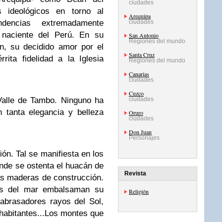
ciudades
 ideológicos en torno al
Arequipa
dencias extremadamente
ciudades
a naciente del Perú. En su
San Antonio
Regiones del mundo
n, su decidido amor por el
Santa Cruz
ita fidelidad a la Iglesia
Regiones del mundo
Canarias
ciudades
Cuzco
Valle de Tambo. Ninguno ha
ciudades
n tanta elegancia y belleza
Oruro
ciudades
Don Juan
Personajes
ón. Tal se manifiesta en los
nde se ostenta el huacán de
Revista
ras maderas de construcción.
sas del mar embalsaman su
Religión
 abrasadores rayos del Sol,
habitantes...Los montes que