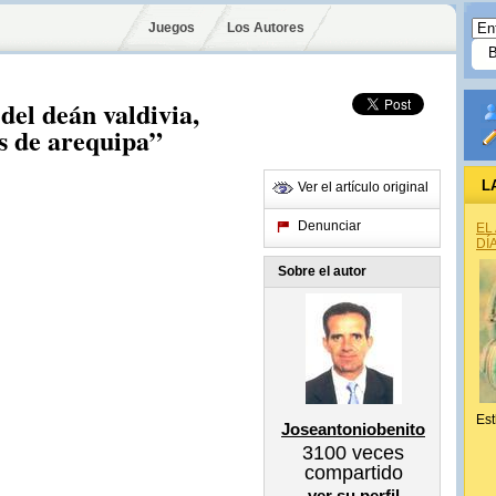
Juegos
Los Autores
 del deán valdivia,
es de arequipa”
L
Ver el artículo original
Denunciar
EL
DÍ
Sobre el autor
Est
Joseantoniobenito
3100
veces
compartido
ver su perfil