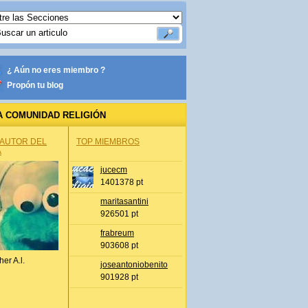
¿ Aún no eres miembro ?
Propón tu blog
A COMUNIDAD RELIGIÓN
 AUTOR DEL
TOP MIEMBROS
A
jucecm
1401378 pt
maritasantini
926501 pt
frabreum
903608 pt
her A.l.
joseantoniobenito
901928 pt