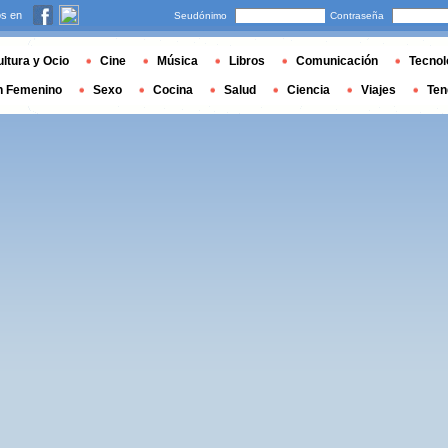
s en
Seudónimo
Contraseña
ltura y Ocio
Cine
Música
Libros
Comunicación
Tecnol
n Femenino
Sexo
Cocina
Salud
Ciencia
Viajes
Ten