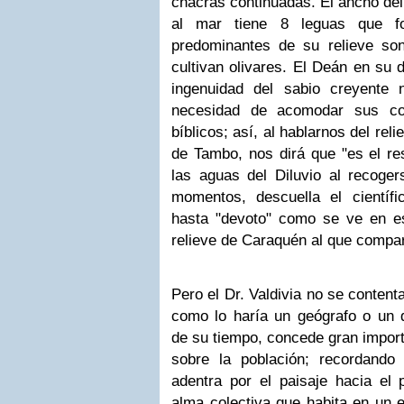
chacras continuadas. El ancho de
al mar tiene 8 leguas que f
predominantes de su relieve so
cultivan olivares. El Deán en su d
ingenuidad del sabio creyente 
necesidad de acomodar sus con
bíblicos; así, al hablarnos del rel
de Tambo, nos dirá que "es el re
las aguas del Diluvio al recoger
momentos, descuella el científic
hasta "devoto" como se ve en est
relieve de Caraquén al que compa
Pero el Dr. Valdivia no se content
como lo haría un geógrafo o un q
de su tiempo, concede gran importa
sobre la población; recordand
adentra por el paisaje hacia el 
alma colectiva que habita en un e