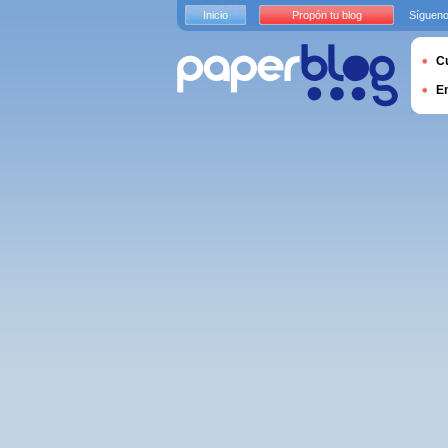
Inicio
Propón tu blog
Sígueno
Cu
E