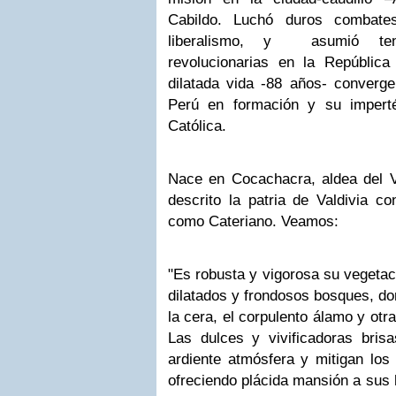
Cabildo. Luchó duros combates
liberalismo, y asumió ten
revolucionarias en la Repúblic
dilatada vida -88 años- converge
Perú en formación y su impertérr
Católica.
Nace en Cocachacra, aldea del 
descrito la patria de Valdivia co
como Cateriano. Veamos:
"Es robusta y vigorosa su vegetaci
dilatados y frondosos bosques, do
la cera, el corpulento álamo y ot
Las dulces y vivificadoras bri
ardiente atmósfera y mitigan los
ofreciendo plácida mansión a sus 