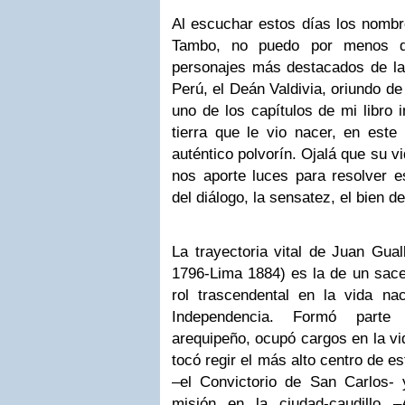
Al escuchar estos días los nombr
Tambo, no puedo por menos d
personajes más destacados de la
Perú, el Deán Valdivia, oriundo de
uno de los capítulos de mi libro 
tierra que le vio nacer, en est
auténtico polvorín. Ojalá que su v
nos aporte luces para resolver e
del diálogo, la sensatez, el bien d
La trayectoria vital de Juan Gua
1796-Lima 1884) es la de un sace
rol trascendental en la vida nac
Independencia. Formó parte d
arequipeño, ocupó cargos en la vida
tocó regir el más alto centro de es
–el Convictorio de San Carlos-
misión en la ciudad-caudillo 