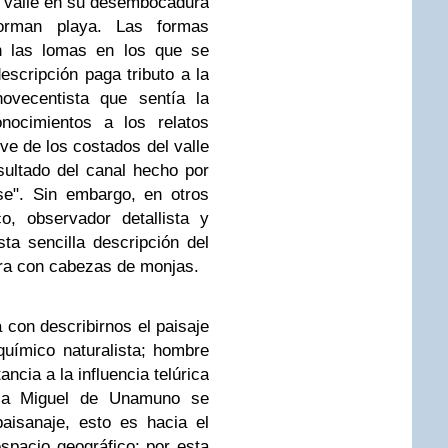
l valle en su desembocadura
orman playa. Las formas
n las lomas en los que se
escripción paga tributo a la
novecentista que sentía la
ocimientos a los relatos
ieve de los costados del valle
sultado del canal hecho por
se". Sin embargo, en otros
o, observador detallista y
a sencilla descripción del
ra con cabezas de monjas.
a con describirnos el paisaje
uímico naturalista; hombre
ncia a la influencia telúrica
o a Miguel de Unamuno se
paisanaje, esto es hacia el
spacio geográfico; por esta