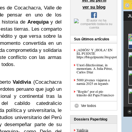
ver su blog
es de Cocachacra, Valle de
e pensar en uno de los
J
 historia de
Arequipa
y del
 estas tierras. Les comparto
inédito y que versa sobre la
Sus últimos artículos
e momento convertida en un
ida comprometida y solidaria
¡ADIÓS! Y ¡HOLA! EN
EL PUENTE
ste conflicto con las armas
https://blogelpuente.blogspot.com/
e todos.
Uxori dilectissimae, in
memoriam. A Julia Pérez,
Carlos Díaz
5000 jóvenes viajaron a
lberto
Valdivia
(Cocachacra
narnia 2025 en leganés
rdotes peruano que jugó un
"Rogito" por el pío
tránsito del Papa Francisco
ional y continental tras la
el cabildo catedralicio
Ver todos
 política y universitaria, le
tudios universitario del Perú
Dossiers Paperblog
 y desempeñar parte de su
Valdivia
–Arequipa- como Deán del