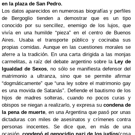
en la plaza de
San Pedro
.
Los datos aparecidos en numerosas biografías y perfiles
de Bergoglio tienden a demostrar que es un tipo
conocido por su sencillez, enemigo de los lujos, que
vivía en una humilde “pieza” en el centro de Buenos
Aires. Usaba el transporte público y cocinaba sus
propias comidas. Aunque en las cuestiones morales se
aferre a la tradición. En una carta dirigida a las monjas
carmelitas, a raíz del debate argentino sobre la
Ley
de
Igualdad de Sexos
, no sólo se manifiesta defensor del
matrimonio a ultranza, sino que se permite afirmar
“dogmáticamente” que “una ley sobre el matrimonio gay
es una movida de Satanás”. Defiende el bautismo de los
hijos de madres solteras, cuando no pocos curas y
obispos se niegan a realizarlo, y expresa su
condena de
la pena de muerte
, en una Argentina que pasó por unas
dictaduras con miles de asesinatos y crímenes contra
personas inocentes. Se dice que, en más de una
ocasión,
condenó el genocidio nazi de los judíos
(cosa