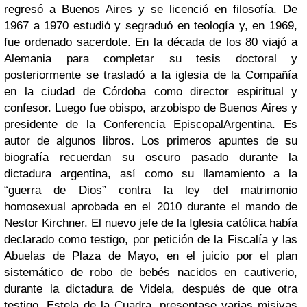
regresó a Buenos Aires y se licenció en filosofía. De
1967 a 1970 estudió y segraduó en teología y, en 1969,
fue ordenado sacerdote. En la década de los 80 viajó a
Alemania para completar su tesis doctoral y
posteriormente se trasladó a la iglesia de la Compañía
en la ciudad de Córdoba como director espiritual y
confesor. Luego fue obispo, arzobispo de Buenos Aires y
presidente de la Conferencia EpiscopalArgentina. Es
autor de algunos libros.
Los
primeros apuntes de su
biografía
recuerdan
su oscuro pasado durante la
dictadura argentina
, así como su llamamiento a la
“guerra de Dios” contra la ley del matrimonio
homosexual aprobada en el 2010 durante el mando de
Nestor Kirchner
. El nuevo jefe de la Iglesia católica había
declarado como testigo, por petición de la Fiscalía y las
Abuelas de Plaza de Mayo, en el juicio por el plan
sistemático de robo de bebés nacidos en cautiverio,
durante la dictadura de Videla, después de que otra
testigo, Estela de la Cuadra, presentase varias misivas