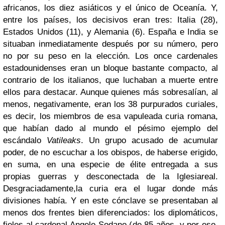
africanos, los diez asiáticos y el único de Oceanía. Y,
entre los países, los decisivos eran tres: Italia (28),
Estados Unidos (11), y Alemania (6). España e India se
situaban inmediatamente después por su número, pero
no por su peso en la elección. Los once cardenales
estadounidenses eran un bloque bastante compacto, al
contrario de los italianos, que luchaban a muerte entre
ellos para destacar. Aunque quienes más sobresalían, al
menos, negativamente, eran los 38 purpurados curiales,
es decir, los miembros de esa vapuleada curia romana,
que habían dado al mundo el pésimo ejemplo del
escándalo
Vatileaks
. Un grupo acusado de acumular
poder, de no escuchar a los obispos, de haberse erigido,
en suma, en una especie de élite entregada a sus
propias guerras y desconectada de la Iglesiareal.
Desgraciadamente,la curia era el lugar donde más
divisiones había. Y en este cónclave se presentaban al
menos dos frentes bien diferenciados: los diplomáticos,
fieles al cardenal Angelo Sodano (de 85 años, y por eso,