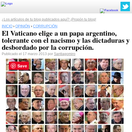
¿Los artículos de tu blog publicados aquí? ¡Propón tu blog!
INICIO
›
OPINIÓN
›
CORRUPCIÓN
El Vaticano elige a un papa argentino,
tolerante con el nacismo y las dictaduras y
desbordado por la corrupción.
Publicado el 17 marzo 2013 por
Santiagomiro
Save