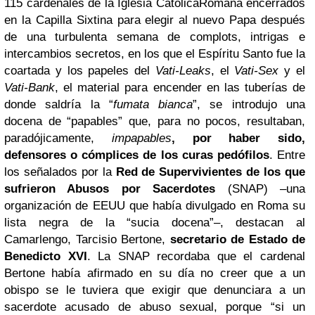
115 cardenales de la Iglesia CatólicaRomana encerrados
en la Capilla Sixtina para elegir al nuevo Papa después
de una
turbulenta semana de complots, intrigas e
intercambios secretos
, en los que el Espíritu Santo fue la
coartada y los papeles del
Vati-Leaks
, el
Vati-Sex
y el
Vati-Bank
, el material para encender en las tuberías de
donde saldría la “
fumata bianca
”, se introdujo una
docena de “papables” que, para no pocos, resultaban,
paradójicamente,
impapables
, por haber sido,
defensores o cómplices de los curas pedófilos
. Entre
los señalados por la
Red
de Supervivientes de los que
sufrieron Abusos por Sacerdotes
(SNAP) –una
organización de EEUU que había divulgado en Roma su
lista negra de la “sucia docena”–, destacan al
Camarlengo, Tarcisio Bertone,
secretario de Estado de
Benedicto XVI
. La SNAP recordaba que el cardenal
Bertone había afirmado en su día no creer que a un
obispo se le tuviera que exigir que denunciara a un
sacerdote acusado de abuso sexual, porque “si un