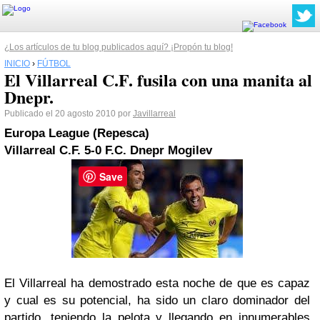
¿Los artículos de tu blog publicados aquí? ¡Propón tu blog!
INICIO
›
FÚTBOL
El Villarreal C.F. fusila con una manita al
Dnepr.
Publicado el 20 agosto 2010 por
Javillarreal
Europa League (Repesca)
Villarreal C.F. 5-0 F.C. Dnepr Mogilev
Save
El Villarreal ha demostrado esta noche de que es capaz
y cual es su potencial, ha sido un claro dominador del
partido, teniendo la pelota y llegando en innumerables