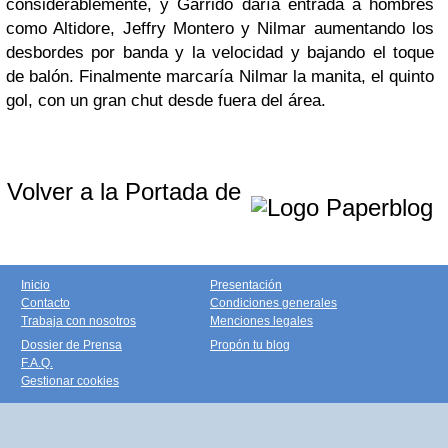
considerablemente, y Garrido daría entrada a hombres
como Altidore, Jeffry Montero y Nilmar aumentando los
desbordes por banda y la velocidad y bajando el toque
de balón. Finalmente marcaría Nilmar la manita, el quinto
gol, con un gran chut desde fuera del área.
Volver a la Portada de
Inicio
Presentación
Contacto
Condiciones generales
Trabaja con nosotros
Menciones legales
Dossier de Prensa
Propón tu blog
F.A.Q.
Gestionar cookies